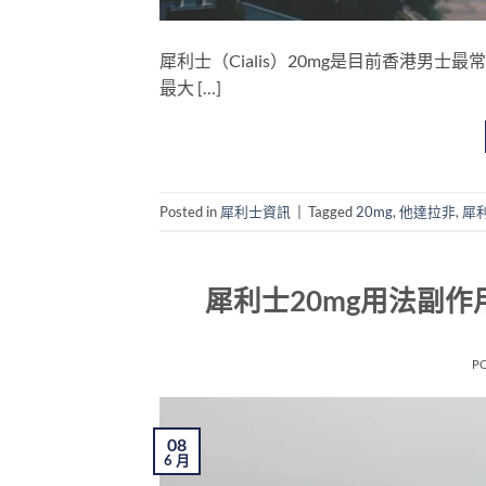
犀利士（Cialis）20mg是目前香港
最大 […]
Posted in
犀利士資訊
|
Tagged
20mg
,
他達拉非
,
犀
犀利士20mg用法副
P
08
6 月