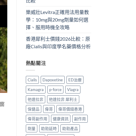
比較
樂威壯Levitra正確用法用量教
學：10mg與20mg劑量如何選
擇、服用時機全攻略
香港犀利士價錢2026比較：原
廠Cialis與印度學名藥價格分析
熱點關注
Cialis
Dapoxetine
ED治療
Kamagra
p-force
Viagra
他達拉非
他達拉非 犀利士
的窗
保健品
偉哥
偉哥價錢香港
偉哥副作用
健康資訊
副作用
劑量
助勃延時
助勃產品