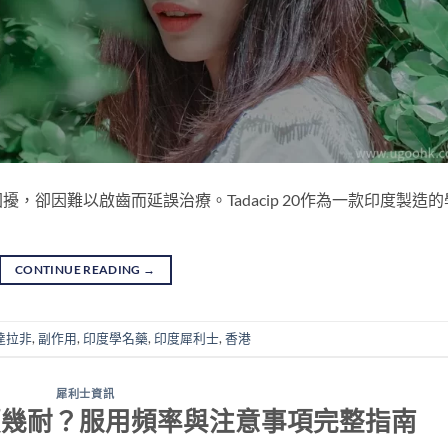
，卻因難以啟齒而延誤治療。Tadacip 20作為一款印度製造的
CONTINUE READING
→
達拉非
,
副作用
,
印度學名藥
,
印度犀利士
,
香港
犀利士資訊
續幾耐？服用頻率與注意事項完整指南