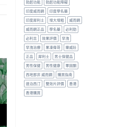
勃起功能
勃起功能障礙
印度威而鋼
印度學名藥
印度犀利士
增大增粗
威而鋼
威而鋼正品
學名藥
必利勁
必利吉
效果評價
早洩
早洩治療
果凍偉哥
樂威壯
正品
犀利士
男士保健品
男性保健
男性健康
睪固酮
西地那非 威而鋼
購買指南
達泊西汀
雙效片評價
香港
香港購買