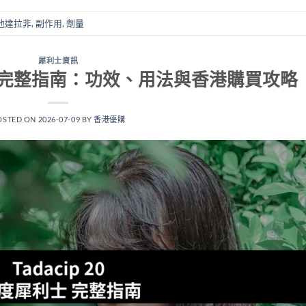
他達拉非
,
副作用
,
劑量
犀利士資訊
度犀利士完整指南：功效、用法與香港購買攻略
OSTED ON
2026-07-09
BY
香港優購