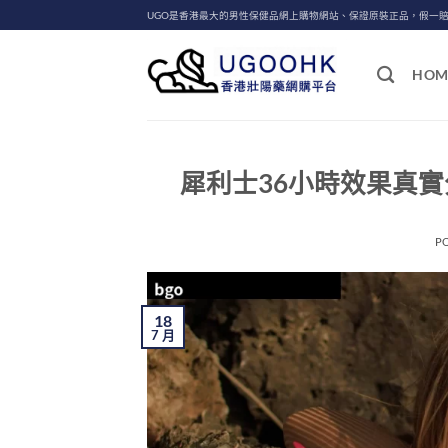
Skip
UGO是香港最大的男性保健品網上購物網站、保證原裝正品，假一
to
content
HOM
犀利士36小時效果真
P
18
7 月