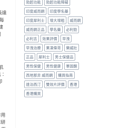
勃起功能
勃起功能障礙
印度威而鋼
印度學名藥
長達
每
印度犀利士
增大增粗
威而鋼
建
威而鋼正品
學名藥
必利勁
鋼
必利吉
效果評價
早洩
早洩治療
果凍偉哥
樂威壯
正品
犀利士
男士保健品
男性保健
男性健康
睪固酮
肌
括：
西地那非 威而鋼
購買指南
即
達泊西汀
雙效片評價
香港
香港購買
作用
床研