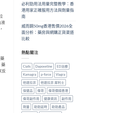
必利勁用法用量完整教學：香
港用家正確服用方法與劑量指
達拉
南
血液
威而鋼50mg香港售價2026全
時，
面分析：藥房與網購正貨渠道
比較
熱點關注
類藥
，藥
Cialis
Dapoxetine
ED治療
家反
Kamagra
p-force
Viagra
他達拉非
他達拉非 犀利士
保健品
偉哥
偉哥價錢香港
偉哥副作用
健康資訊
副作用
劑量
助勃延時
助勃產品