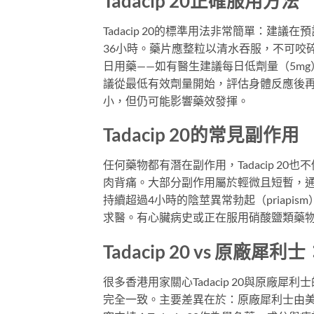
Tadacip 20正確服用方法
Tadacip 20的標準用法非常簡單：建議
36小時。藥片應整粒以清水吞服，不可咬碎或
日用藥——如有醫生建議每日低劑量（5m
議從最低有效劑量開始，評估身體反應後
小，但仍可能影響藥效發揮。
Tadacip 20的常見副作用
任何藥物都有潛在副作用，Tadacip 
肉背痛。大部分副作用屬於輕微且短暫，
持續超過4小時的陰莖異常勃起（priap
求醫。有心臟病史或正在服用硝酸鹽類藥物的人
Tadacip 20 vs 原廠
很多香港用家關心Tadacip 20與原廠
完全一致。主要差異在於：原廠犀利士由