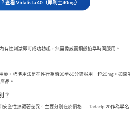
查看 Vidalista 40（犀利士40mg）
這段期間內有性刺激即可成功勃起，無需像威而鋼般掐準時間服用。
每日用藥。標準用法是在性行為前30至60分鐘服用一粒20mg。如醫
非產品。
分別？
安全性無顯著差異。主要分別在於價格——Tadacip 20作為學名
。