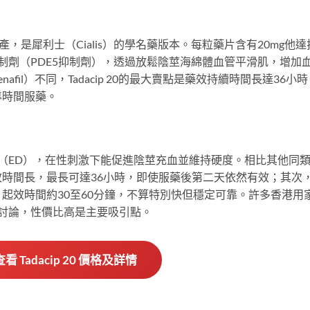
ratories生產，是犀利士（Cialis）的學名藥版本。每粒藥片含有20mg他
酯酶抑制劑（PDE5抑制劑），透過放鬆陰莖海綿體血管平滑肌，增加
afil）不同，Tadacip 20的最大賣點是藥效持續時間長達36小
準時間服藥。
能障礙（ED），在性刺激下能促進陰莖充血並維持硬度。相比其他同
時間長，最長可達36小時，即使服藥後第二天依然有效；其次
起效時間約30至60分鐘，不算特別快但穩定可靠。許多香港用
房均有討論，性價比高是主要吸引點。
 查看 Tadacip 20 價格及詳情