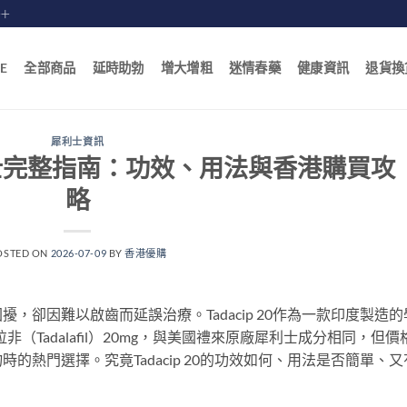
賠十
E
全部商品
延時助勃
增大增粗
迷情春藥
健康資訊
退貨換
犀利士資訊
度犀利士完整指南：功效、用法與香港購買攻
略
OSTED ON
2026-07-09
BY
香港優購
，卻因難以啟齒而延誤治療。Tadacip 20作為一款印度製造的
達拉非（Tadalafil）20mg，與美國禮來原廠犀利士成分相同，但價
的熱門選擇。究竟Tadacip 20的功效如何、用法是否簡單、又
。