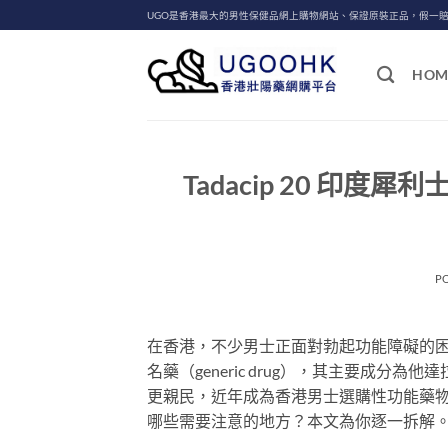
Skip
UGO是香港最大的男性保健品網上購物網站、保證原裝正品，假一
to
content
HOM
Tadacip 20 印
P
在香港，不少男士正面對勃起功能障礙的困擾
名藥（generic drug），其主要成分為他
更親民，近年成為香港男士選購性功能藥物時
哪些需要注意的地方？本文為你逐一拆解