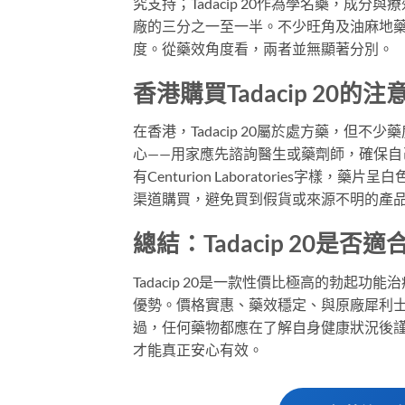
究支持；Tadacip 20作為學名藥，成
廠的三分之一至一半。不少旺角及油麻地
度。從藥效角度看，兩者並無顯著分別。
香港購買Tadacip 20的
在香港，Tadacip 20屬於處方藥，
心——用家應先諮詢醫生或藥劑師，確保自己適
有Centurion Laboratories字
渠道購買，避免買到假貨或來源不明的產
總結：Tadacip 20是否
Tadacip 20是一款性價比極高的勃起
優勢。價格實惠、藥效穩定、與原廠犀利士
過，任何藥物都應在了解自身健康狀況後
才能真正安心有效。