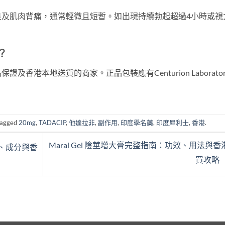
良及肌肉背痛，通常輕微且短暫。如出現持續勃起超過4小時或視
？
港本地送貨的商家。正品包裝應有Centurion Laboratori
tagged
20mg
,
TADACIP
,
他達拉非
,
副作用
,
印度學名藥
,
印度犀利士
,
香港
.
Maral Gel 陰莖增大膏完整指南：功效、用法與香
功效、成分與香
買攻略