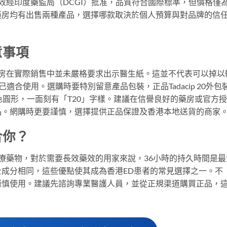
分與療效經印度藥監局（DCGI）批准，品質符合國際標準，但價格僅
藥房均有出售兩種產品，選擇哪款取決於個人預算與對品牌的信
注意事項
但不少藥房在實際銷售中並未嚴格要求出示醫生紙。這並不代表可以掉以
合使用。選購時要特別留意產品包裝，正品Tadacip 20外包
樣，藥片呈白色圓形，一面刻有「T20」字樣。建議在信譽良好的藥房或官方
品。網購時更要謹慎，選擇提供正品保證及香港本地送貨的商家
適合你？
功能治療藥物，對於需要長效藥效的用家來說，36小時的持久時間是最
成分相同，這些優點使其成為香港ED患者的常見選擇之一。不
謹慎使用。建議先諮詢專業醫護人員，並從正規渠道購買正品，