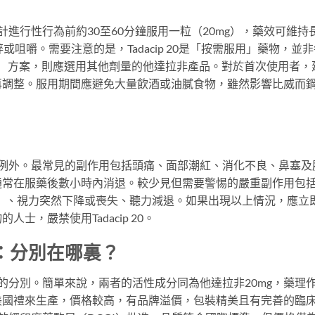
在預計進行性行為前約30至60分鐘服用一粒（20mg），藥效可維持
咀嚼。需要注意的是，Tadacip 20是「按需服用」藥物，並非
g）方案，則應選用其他劑量的他達拉非產品。對於首次使用者，
再調整。服用期間應避免大量飲酒或油膩食物，雖然影響比威而
20也不例外。最常見的副作用包括頭痛、面部潮紅、消化不良、鼻塞及
通常在服藥後數小時內消退。較少見但需要警惕的嚴重副作用包
ism）、視力突然下降或喪失、聽力減退。如果出現以上情況，應立
士，嚴禁使用Tadacip 20。
犀利士：分別在哪裏？
犀利士的分別。簡單來說，兩者的活性成分同為他達拉非20mg，藥理
美國禮來生產，價格較高，有品牌溢價，包裝精美且有完善的臨