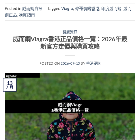
Posted in
威而鋼資訊
|
Tagged
Viagra
,
偉哥價錢香港
,
印度威而鋼
,
威而
鋼正品
,
購買指南
健康資訊
威而鋼Viagra香港正品價格一覽：2026年最
新官方定價與購買攻略
POSTED ON
2026-07-13
BY
香港優購
13
7 月