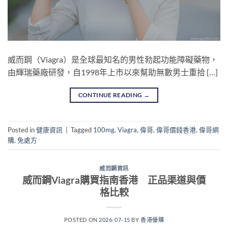
威而鋼（Viagra）是全球最知名的男性勃起功能障礙藥物，
由輝瑞藥廠研發，自1998年上市以來幫助無數男士重拾 […]
CONTINUE READING
→
Posted in
健康資訊
|
Tagged
100mg
,
Viagra
,
偉哥
,
偉哥價錢香港
,
偉哥網
購
,
免處方
威而鋼資訊
威而鋼Viagra購買指南香港 正品渠道與價
格比較
POSTED ON
2026-07-15
BY
香港優購