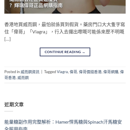
香港地買威而鋼，最怕就係買到假貨。藥房門口大大隻字寫
住「偉哥」「Viagra」，行入去攞出嚟嘅可能係來歷不明嘅
[…]
CONTINUE READING
→
Posted in
威而鋼資訊
|
Tagged
Viagra
,
偉哥
,
偉哥價錢香港
,
偉哥網購
,
偉
哥香港
,
威而鋼
近期文章
能量糖副作用完整解析：Hamer悍馬糖與Spinach汗馬糖安
全服用指南