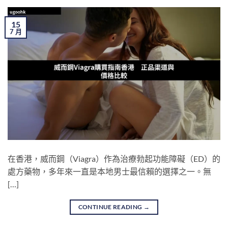
15
7 月
在香港，威而鋼（Viagra）作為治療勃起功能障礙（ED）的
處方藥物，多年來一直是本地男士最信賴的選擇之一。無
[…]
CONTINUE READING
→