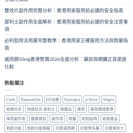
雙效片副作用完整分析：香港用家服用前必讀的安全指南
犀利士副作用全面解析：香港用家服用前必讀的安全注意事
項
必利勁用法用量完整教學：香港用家正確服用方法與劑量指
南
威而鋼50mg香港售價2026全面分析：藥房與網購正貨渠道
比較
熱點關注
Cialis
Dapoxetine
ED治療
Kamagra
p-force
Viagra
他達拉非
他達拉非 犀利士
保健品
偉哥
偉哥價錢香港
偉哥副作用
健康資訊
副作用
劑量
助勃延時
助勃產品
勃起功能
勃起功能障礙
印度威而鋼
印度學名藥
印度犀利士