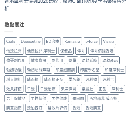
香港犀利士價錢2026比較：原廠Cialis與印度學名藥價格分
析
熱點關注
Cialis
Dapoxetine
ED治療
Kamagra
p-force
Viagra
他達拉非
他達拉非 犀利士
保健品
偉哥
偉哥價錢香港
偉哥副作用
健康資訊
副作用
劑量
助勃延時
助勃產品
勃起功能
勃起功能障礙
印度威而鋼
印度學名藥
印度犀利士
增大增粗
威而鋼
威而鋼正品
學名藥
必利勁
必利吉
效果評價
早洩
早洩治療
果凍偉哥
樂威壯
正品
犀利士
男士保健品
男性保健
男性健康
睪固酮
西地那非 威而鋼
購買指南
達泊西汀
雙效片評價
香港
香港購買