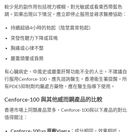
較少見的副作用包括視力模糊、對光敏感或看東西帶藍色
調。如果出現以下情況，應立即停止服用並尋求醫療協助：
持續超過4小時的勃起（陰莖異常勃起）
突發性聽力下降或耳鳴
胸痛或心律不整
嚴重頭暈或昏厥
有心臟病史、中風史或嚴重肝腎功能不全的人士，不建議自
行服用Cenforce-100，應先諮詢醫生。香港衛生署提醒，所
有PDE5抑制劑均屬處方藥物，應在醫生指導下使用。
Cenforce-100 與其他威而鋼產品的比較
香港市場上同類產品眾多，Cenforce-100與以下產品的對比
值得關注：
Cenforce-100 vs 原廠Viagra：
成分相同，效果相近，