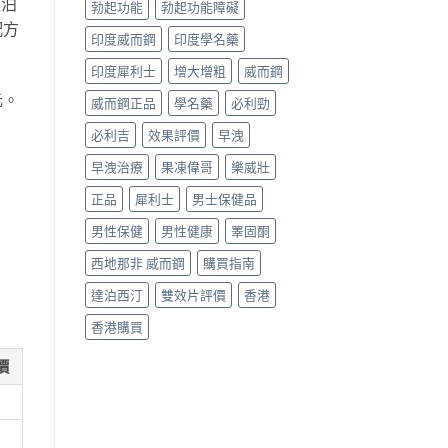
達泊
勃起功能
勃起功能障礙
配方
印度威而鋼
印度學名藥
印度犀利士
增大增粗
威而鋼
元。
威而鋼正品
學名藥
必利勁
必利吉
效果評價
早洩
早洩治療
果凍偉哥
樂威壯
正品
犀利士
男士保健品
男性保健
男性健康
睪固酮
西地那非 威而鋼
購買指南
達泊西汀
雙效片評價
香港
香港購買
價