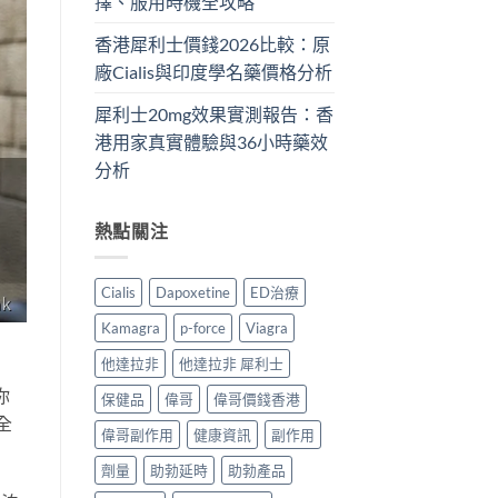
擇、服用時機全攻略
香港犀利士價錢2026比較：原
廠Cialis與印度學名藥價格分析
犀利士20mg效果實測報告：香
港用家真實體驗與36小時藥效
分析
熱點關注
Cialis
Dapoxetine
ED治療
Kamagra
p-force
Viagra
他達拉非
他達拉非 犀利士
你
保健品
偉哥
偉哥價錢香港
全
偉哥副作用
健康資訊
副作用
劑量
助勃延時
助勃產品