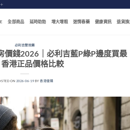
賠十
E
全部商品
延時助勃
增大增粗
迷情春藥
健康資訊
退貨換
必利吉雙效藥
藥房價錢2026｜必利吉藍P綠P邊度買最
？香港正品價格比較
OSTED ON
2026-06-19
BY
香港優購