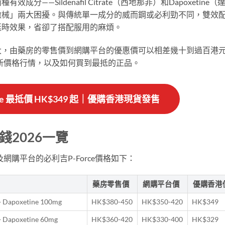
—Sildenafil Citrate（西地那非）和Dapoxetine（
繳械」兩大困擾。與傳統單一成分的威而鋼或必利勁不同，雙效
延時效果，省卻了搭配服用的麻煩。
大，由藥房的零售價到網購平台的優惠價可以相差幾十到過百港
最新價格行情，以及如何買到最抵的正品。
rce 最抵價 HK$349 起｜優購香港現貨發售
錢2026一覽
網購平台的必利吉P-Force價格如下：
藥房零售價
網購平台價
優購香港
 + Dapoxetine 100mg
HK$380-450
HK$350-420
HK$349
 + Dapoxetine 60mg
HK$360-420
HK$330-400
HK$329