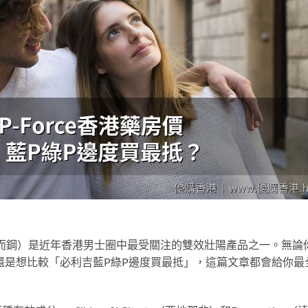
效威而鋼）是近年香港男士圈中最受關注的雙效壯陽產品之一。無論
，還是想比較「必利吉藍P綠P邊度買最抵」，這篇文章都會給你最