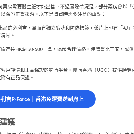
，傳統藥房需要醫生紙才能出售。不過實際情況是，部分藥房會以「
難以保證正貨來源。以下是購買時需要注意的重點：
rma原廠出品的必利吉，盒面有獨立編號和防偽標籤，藥片上印有「AJ」
否清晰。
高達HK$450-500一盒，遠超合理價格。建議貨比三家，或
客戶評價和正品保證的網購平台。優購香港（UGO）提供順豐
並附有正品保證。
必利吉P-Force｜香港免運費送到府上
量建議