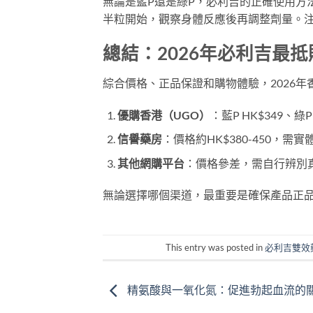
無論是藍P還是綠P，必利吉的正確使用方
半粒開始，觀察身體反應後再調整劑量。
總結：2026年必利吉最
綜合價格、正品保證和購物體驗，2026
優購香港（UGO）
：藍P HK$349、
信譽藥房
：價格約HK$380-450，
其他網購平台
：價格參差，需自行辨別
無論選擇哪個渠道，最重要是確保產品正
This entry was posted in
必利吉雙效
精氨酸與一氧化氮：促進勃起血流的