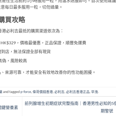
法是性生活前約1小時服用一粒，用溫水送服即可。首次使用建
注意每日最多服用一粒，切勿過量。
抵購買攻略
年香港必利吉最抵的購買渠道依次為：
綠P HK$329，價格最優惠，正品保證，順豐免運費
需實體到店，無法保證全部有現貨
真偽，風險較高
品、來源可靠，才能安全有效地改善你的性功能困擾。
藥
and tagged
p-force
,
偉哥價錢香港
,
必利吉
,
必利吉香港正品
,
早洩
.
前列腺增生初期症狀完整指南｜香港男性必知的5
關鍵營養素
期警號