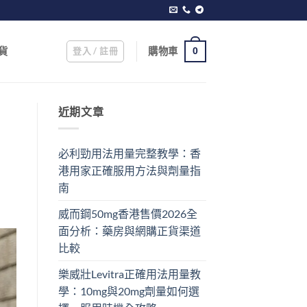
登入 / 註冊
購物車
貨
0
近期文章
必利勁用法用量完整教學：香
港用家正確服用方法與劑量指
南
威而鋼50mg香港售價2026全
面分析：藥房與網購正貨渠道
比較
樂威壯Levitra正確用法用量教
學：10mg與20mg劑量如何選