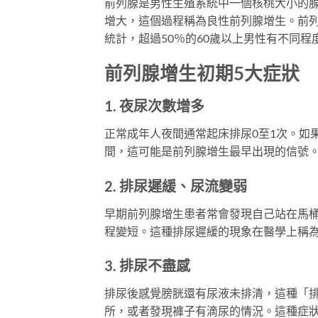
前列腺是男性生殖系統中一個核桃大小的
增大，這個過程稱為良性前列腺增生。前
統計，超過50％的60歲以上男性有不同程
前列腺增生初期5大症狀
1. 夜尿次數增多
正常成年人夜間通常起床排尿0至1次。如
間，這可能是前列腺增生最早出現的信號
2. 排尿遲緩、尿流變弱
早期前列腺增生患者常會發現自己站在馬
程變短。這種排尿遲緩的現象在醫學上稱為「
3. 排尿不盡感
排尿後感覺膀胱還有尿液未排清，這種「
所，或者發現褲子有滴尿的情況。這種症