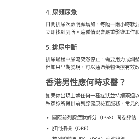
4. 尿頻尿急
日間排尿次數明顯增加，每隔一兩小時就
立即找到廁所。這種情況會嚴重影響工作
5. 排尿中斷
排尿過程中尿流突然停止，需要用力或調
但如果早期發現，可以通過藥物治療有效
香港男性應何時求醫？
如果你出現上述任何一種症狀並持續兩週
私家診所提供前列腺健康檢查服務，常見
國際前列腺症狀評分（IPSS）問卷評估
肛門指檢（DRE）
前列腺特異抗原（PSA）血液檢測