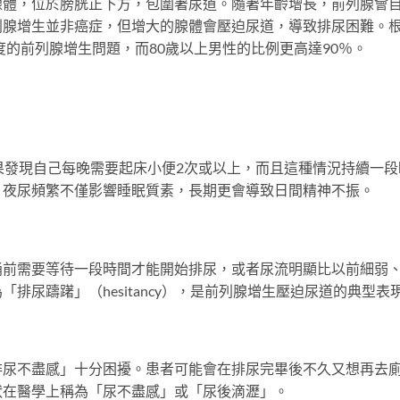
腺體，位於膀胱正下方，包圍著尿道。隨著年齡增長，前列腺會
列腺增生並非癌症，但增大的腺體會壓迫尿道，導致排尿困難。
度的前列腺增生問題，而80歲以上男性的比例更高達90％。
果發現自己每晚需要起床小便2次或以上，而且這種情況持續一段
。夜尿頻繁不僅影響睡眠質素，長期更會導致日間精神不振。
桶前需要等待一段時間才能開始排尿，或者尿流明顯比以前細弱
排尿躊躇」（hesitancy），是前列腺增生壓迫尿道的典型表
排尿不盡感」十分困擾。患者可能會在排尿完畢後不久又想再去
狀在醫學上稱為「尿不盡感」或「尿後滴瀝」。