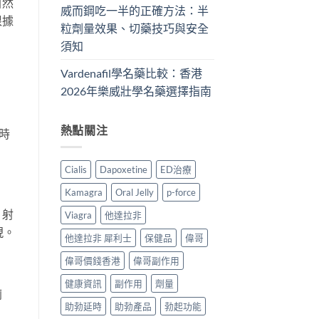
自然
威而鋼吃一半的正確方法：半
根據
粒劑量效果、切藥技巧與安全
須知
Vardenafil學名藥比較：香港
2026年樂威壯學名藥選擇指南
熱點關注
時
Cialis
Dapoxetine
ED治療
Kamagra
Oral Jelly
p-force
、射
Viagra
他達拉非
現。
他達拉非 犀利士
保健品
偉哥
偉哥價錢香港
偉哥副作用
健康資訊
副作用
劑量
廁
助勃延時
助勃產品
勃起功能