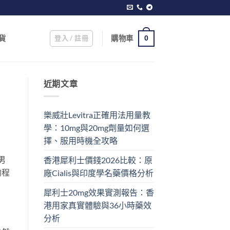
登入 / 註冊
購物車
貨
0
近期文章
樂威壯Levitra正確用法用量教
學：10mg與20mg劑量如何選
擇、服用時機全攻略
男
香港犀利士價錢2026比較：原
的程
廠Cialis與印度學名藥價格分析
犀利士20mg效果實測報告：香
港用家真實體驗與36小時藥效
分析