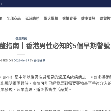
賠十
E
全部商品
延時助勃
增大增粗
迷情春藥
健康資訊
退貨換
健康資訊
整指南｜香港男性必知的5個早期警號
OSTED ON
2026-06-19
BY
香港優購
perplasia，BPH）是中年以後男性最常見的泌尿系統疾病之一。許多香港
尿出現明顯困難時，病情可能已經發展到需要藥物甚至手術介入
及早發現、及早處理，避免影響生活品質。