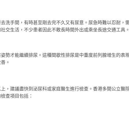
要去洗手間，有時甚至剛去完不久又有尿意。尿急時難以忍耐，
和社交生活，不少患者因此不敢長時間外出或乘坐長途交通工具
整姿勢才能繼續排尿。這種間歇性排尿是中重度前列腺增生的表
改善。
以上，建議盡快到泌尿科或家庭醫生進行檢查。香港多間公立醫
的檢查項目包括：