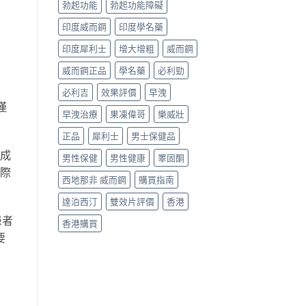
勃起功能
勃起功能障礙
印度威而鋼
印度學名藥
印度犀利士
增大增粗
威而鋼
威而鋼正品
學名藥
必利勁
必利吉
效果評價
早洩
僅
早洩治療
果凍偉哥
樂威壯
正品
犀利士
男士保健品
「成
男性保健
男性健康
睪固酮
實際
西地那非 威而鋼
購買指南
達泊西汀
雙效片評價
香港
患者
香港購買
要