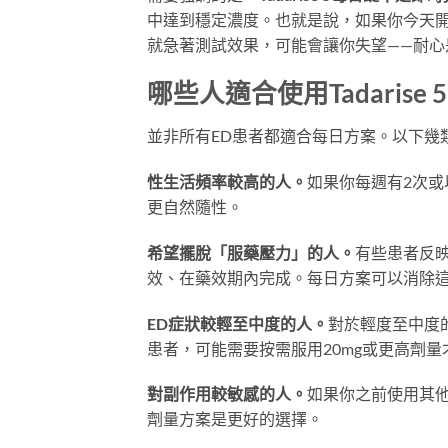
中達到穩定濃度。也就是說，如果你今天
就急著測試效果，可能會讓你失望——耐心
哪些人適合使用Tadarise
並非所有ED患者都適合每日方案。以下幾類人群
性生活頻率較高的人。
如果你每週有2次
更自然隨性。
希望擺脫「服藥壓力」的人。
有些患者反
效、在藥效期內完成。每日方案可以消除
ED症狀較輕至中度的人。
對於輕度至中度
患者，可能需要按需服用20mg或更高劑
對副作用較敏感的人。
如果你之前使用其他
劑量方案是更好的選擇。