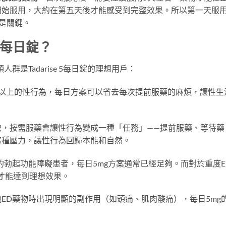
開始服用，大約在第五天後才能感受到完整效果。所以第一天服
是關鍵。
 5每日錠？
是Tadarise 5每日錠的理想用戶：
或以上的性行為，每日方案可以省去每次提前服藥的麻煩，讓性生
映，按需服藥會讓性行為變成一種「任務」——提前服藥、等待藥
這種壓力，讓性行為回歸本能和自然。
的勃起功能障礙患者，每日5mg方案通常已經足夠。而對於重度E
量才能達到理想效果。
ED藥物時出現明顯的副作用（如頭痛、肌肉酸痛），每日5mg