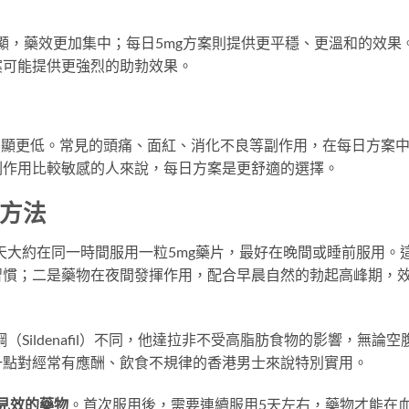
明顯，藥效更加集中；每日5mg方案則提供更平穩、更溫和的效果
案可能提供更強烈的助勃效果。
明顯更低。常見的頭痛、面紅、消化不良等副作用，在每日方案
副作用比較敏感的人來說，每日方案是更舒適的選擇。
用方法
單：每天大約在同一時間服用一粒5mg藥片，最好在晚間或睡前服用。
習慣；二是藥物在夜間發揮作用，配合早晨自然的勃起高峰期，
而鋼（Sildenafil）不同，他達拉非不受高脂肪食物的影響，無論空
一點對經常有應酬、飲食不規律的香港男士來說特別實用。
即時見效的藥物
。首次服用後，需要連續服用5天左右，藥物才能在