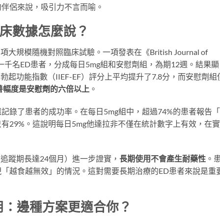
的伴侶來說，吸引力不言而喻。
果：臨床數據怎麼說？
模隨機對照臨床試驗。一項發表在《British Journal of
究追蹤了超過一千名ED患者，分成每日5mg組和安慰劑組，為期12週。結果顯
起功能指數（IIEF-EF）評分上平均提升了7.8分，而安慰劑組
改善幅度是安慰劑的六倍以上
。
記錄了患者的成功率。在每日5mg組中，超過74%的患者報告
有29%。這說明每日5mg他達拉非不僅在統計數字上有效，在
。
（追蹤期長達24個月）進一步證實，
長期使用不會產生耐藥性
。
「越食越無效」的情況。這對需要長期治療的ED患者來說是重
統按需服用：邊種方案更適合你？