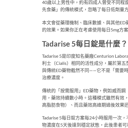
40歲以上男性中，約有四成人曾受不同程
先食藥」的傳統模式，忽略了每日低劑量
本文會從藥理機制、臨床數據、與其他ED藥物
的效果。如果你正在考慮使用每日5mg方
Tadarise 5每日錠是什麼？
Tadarise 5是印度知名藥廠Centurion L
利士（Cialis）相同的活性成分，屬於第五型
與傳統ED藥物截然不同——它不是「需要
治療濃度。
傳統的「按需服用」ED藥物，例如威而鋼（Sil
用，藥效持續數小時。這種模式雖然有效
高脂肪食物）、而且藥效高峰期過後效果
Tadarise 5每日錠方案每24小時服
物濃度在5天後達到穩定狀態，此後患者