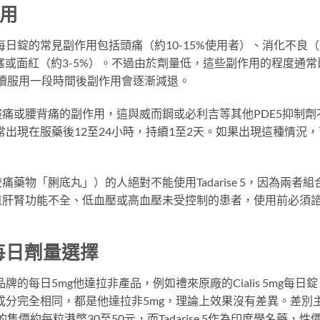
作用
 5每日錠的常見副作用包括頭痛（約10-15%使用者）、消化不良
鼻塞或面紅（約3-5%）。不過由於劑量低，這些副作用的程度通常
持續服用一段時間後副作用會逐漸減退。
痛或腰背痛的副作用，這與威而鋼或必利吉等其他PDE5抑制劑
常出現在服藥後12至24小時，持續1至2天。如果出現這種情況，
。
藥物「脷底丸」）的人絕對不能使用Tadarise 5，因為兩者組
重肝腎功能不全、低血壓或高血壓未受控制的患者，使用前必須
其他每日劑量選擇
他品牌的每日5mg他達拉非產品，例如禮來原廠的Cialis 5mg每日
間的有效成分完全相同，都是他達拉非5mg，理論上效果沒有差異。差別
房的售價約每粒港幣30至50元，而Tadarise 5作為印度學名藥，性