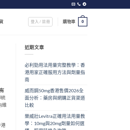
登入 / 註冊
購物車
貨
0
近期文章
必利勁用法用量完整教學：香
港用家正確服用方法與劑量指
南
實有
威而鋼50mg香港售價2026全
傳統
面分析：藥房與網購正貨渠道
內維
比較
樂威壯Levitra正確用法用量教
學：10mg與20mg劑量如何選
香港