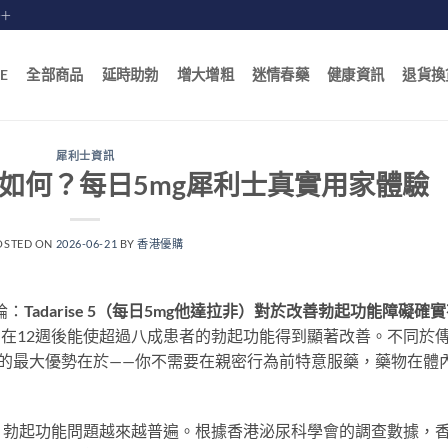
賠十
E
全部商品
延時助勃
增大增粗
迷情春藥
健康資訊
退貨換
犀利士資訊
錠效果如何？每日5mg犀利士真實用家體驗
OSTED ON
2026-06-21
BY
香港優購
論：
Tadarise 5（每日5mg他達拉非）對於改善勃起功能障礙確
，在12週後能使超過八成患者的勃起功能得到顯著改善。不同於
5每日錠的最大優勢在於——你不需要在親密行為前特意服藥，藥物在體
，勃起功能問題越來越普遍。根據香港泌尿科學會的調查數據，