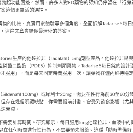
度勃起功能困擾。然而，許多人對ED藥物的認知仍停留在「行房
方案這個更靈活的選擇。
的比較、真實用家體驗等多個角度，全面拆解Tadarise 5每日
案，這篇文章會給你最清晰的答案。
aboratories生產的他達拉非（Tadalafil）5mg劑型產品。他達拉非是
磷酸二酯酶（PDE5）抑制劑類藥物。Tadarise 5每日錠的設計
時才服用」，而是每天固定時間服用一次，讓藥物在體內維持穩
denafil 100mg）或犀利士20mg，需要在性行為前30至60分
，但存在幾個明顯缺點：你需要提前計劃、會受到飲食影響（尤
迅速衰減。
用一次，不需要計算時間。研究顯示，每日服用5mg他達拉非，血液中的
可以在任何時間進行性行為，不需要預先服藥。這種「隨時準備好