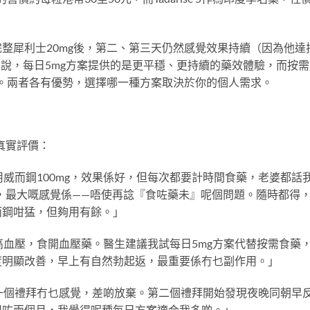
整犀利士20mg後，第二、第三天仍然感覺效果持續（因為他達
來說，每日5mg方案提供的是更平穩、更持續的藥效體驗，而按
果。兩者各有優勢，選擇哪一種方案取決於你的個人需求。
的真實評價：
用威而鋼100mg，效果係好，但每次都要計時間食藥，老婆都話
粒之後，最大嘅感覺係——唔使再諗『食咗藥未』呢個問題。隨時都得
而鋼咁猛，但夠用有餘。」
高血壓，食開血壓藥。醫生建議我試每日5mg方案代替按需食藥
度明顯改善，早上有自然勃起返，最重要係冇乜副作用。」
一個禮拜冇乜感覺，差啲放棄。第二個禮拜開始發現夜晚同朝早
用咗兩個月，我覺得呢種每日方案適合我多啲。」