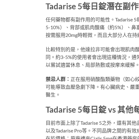
Tadarise 5每日錠潛在副
任何藥物都有副作用的可能性。Tadarise
5-10%）、背部或肌肉酸痛（約5%）、
按需服用20mg時輕微，而且大部分人在
比較特別的是，他達拉非可能會出現肌肉酸
同。約3-5%的使用者會出現這種情況，通
以嘗試適當休息、局部熱敷或按摩來緩解
禁忌人群：
正在服用硝酸酯類藥物（如心絞痛
可能導致血壓急劇下降。有心臟病史、嚴
醫生。
Tadarise 5每日錠 vs 
目前市面上除了Tadarise 5之外，還有其
以及Tadarise Pro等。不同品牌之
在於價格：原廠禮來Cialis 5mg在香港藥