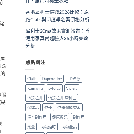
擇、服用時機全攻略
前
香港犀利士價錢2026比較：原
廠Cialis與印度學名藥價格分析
錠
犀利士20mg效果實測報告：香
港用家真實體驗與36小時藥效
分析
與犀
熱點關注
理念
定的
Cialis
Dapoxetine
ED治療
Kamagra
p-force
Viagra
鐘服
他達拉非
他達拉非 犀利士
其是
保健品
偉哥
偉哥價錢香港
偉哥副作用
健康資訊
副作用
藥
劑量
助勃延時
助勃產品
」