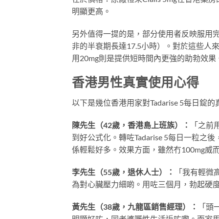
明顯更高。
另外值得一提的是，部分使用者反映服用完
非的半衰期長達17.5小時）。對於這些人
用20mg則是提供短時間內更強的助勃效
香港男性真實使用心得
以下是幾位香港用家對Tadarise 5每日錠
陳先生（42歲，香港島上班族）：
「之前
到好公式化。轉咗Tadarise 5每日一
係輕鬆好多。效果方面，雖然冇100mg威
李先生（55歲，退休人士）：
「我有輕微
為對心臟壓力細啲。用咗三個月，勃起硬
黃先生（38歲，九龍區銷售經理）：
「頭
明顯好咗，同老婆嘅性生活返咗嚟。而家