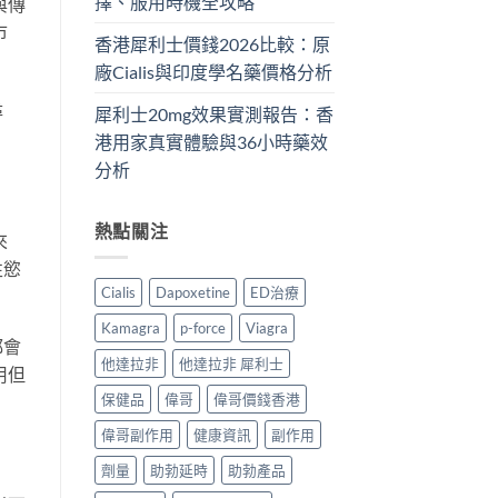
擇、服用時機全攻略
與傳
市
香港犀利士價錢2026比較：原
廠Cialis與印度學名藥價格分析
尋
犀利士20mg效果實測報告：香
港用家真實體驗與36小時藥效
分析
熱點關注
來
性慾
Cialis
Dapoxetine
ED治療
Kamagra
p-force
Viagra
都會
他達拉非
他達拉非 犀利士
用但
保健品
偉哥
偉哥價錢香港
偉哥副作用
健康資訊
副作用
劑量
助勃延時
助勃產品