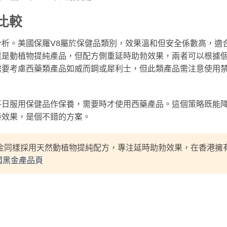
比較
析。美國保羅V8屬於保健品類別，效果溫和但安全係數高，適
樣是動植物提純產品，但配方側重延時助勃效果，兩者可以根據
需要考慮西藥類產品如威而鋼或犀利士，但此類產品需注意使用
平日服用保健品作保養，需要時才使用西藥產品。這個策略既能
時效果，是個不錯的方案。
金同樣採用天然動植物提純配方，專注延時助勃效果，在香港擁
國黑金產品頁