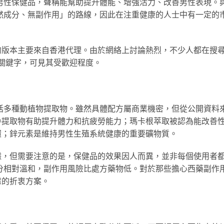
男性保健品，聲稱能幫助提升體能、增強活力、改善男性表現。
然成分、無副作用」的路線，因此在注重健康的人士中有一定的
的版本主要來自香港代理。由於網絡上討論熱烈，不少人都在搜
等關鍵字，可見其受歡迎程度。
括多種動植物提取物。雖然具體配方屬商業機密，但從公開資料
參提取物有助提升體力和抗疲勞能力；瑪卡根萃取被認為能改善
環；鋅元素是維持男性生殖系統健康的重要礦物質。
據，但需要注意的是，保健品的效果因人而異，並非每個使用者
分相對溫和，副作用風險比處方藥物低。對於那些擔心西藥副作
慮的折衷方案。