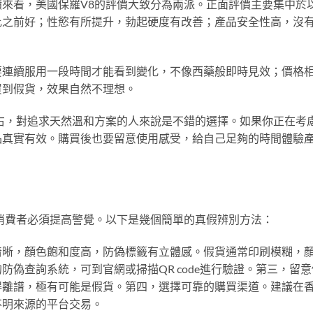
來看，美國保羅V8的評價大致分為兩派。正面評價主要集中於
比之前好；性慾有所提升，勃起硬度有改善；產品安全性高，沒
要連續服用一段時間才能看到變化，不像西藥般即時見效；價格
買到假貨，效果自然不理想。
右，對追求天然溫和方案的人來說是不錯的選擇。如果你正在考
品真實有效。購買後也要留意使用感受，給自己足夠的時間體驗
消費者必須提高警覺。以下是幾個簡單的真假辨別方法：
清晰，顏色飽和度高，防偽標籤有立體感。假貨通常印刷模糊，
偽查詢系統，可到官網或掃描QR code進行驗證。第三，留意
得離譜，極有可能是假貨。第四，選擇可靠的購買渠道。建議在
不明來源的平台交易。