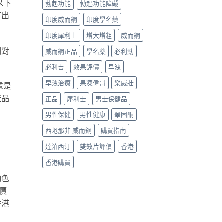
以下
勃起功能
勃起功能障礙
有出
印度威而鋼
印度學名藥
印度犀利士
增大增粗
威而鋼
相對
威而鋼正品
學名藥
必利勁
必利吉
效果評價
早洩
早洩治療
果凍偉哥
樂威壯
慮是
產品
正品
犀利士
男士保健品
男性保健
男性健康
睪固酮
西地那非 威而鋼
購買指南
達泊西汀
雙效片評價
香港
香港購買
顏色
價
香港