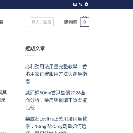
登入 / 註冊
購物車
貨
0
近期文章
必利勁用法用量完整教學：香
港用家正確服用方法與劑量指
南
與其
威而鋼50mg香港售價2026全
如果
面分析：藥房與網購正貨渠道
比較
樂威壯Levitra正確用法用量教
學：10mg與20mg劑量如何選