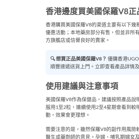
香港邊度買美國保羅V8正
香港購買美國保羅V8的渠道主要有以下幾
優惠活動；本地藥房部分有售，但並非所
方旗艦店或信譽良好的賣家。
🔍 想買正品美國保羅V8？
優購香港UG
順豐速遞送貨上門。立即查看產品詳情及
使用建議與注意事項
美國保羅V8作為保健品，建議按照產品說
服用1至2粒，連續使用2至4星期會看到
動，效果會更理想。
需要注意的是，雖然保羅V8的副作用風險
醫生或藥劑師的意見。孕婦、哺乳期婦女及