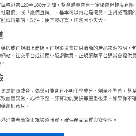
在每粒港幣120至180元之間，整盒購買會有一定優惠但幅度有限
「批發價」或「廠價直銷」，基本可以肯定是假貨。正貨威而鋼
可能低得離譜。記住：便宜沒好貨，切勿因小失大。
道
冊藥房或正規網上商店。正規渠道會提供清晰的產品來源證明，
的網站、社交平台或街頭小販處購買。正規網購平台通常會提供
隱。
險
，更是健康威脅。偽藥可能含有不明化學成分、劑量不準確，甚
導致血壓異常、心律不整、肝腎功能受損等嚴重後果。如果你不
詢藥劑師意見。
香港消費者應從正規渠道購買，確保產品品質與安全性。