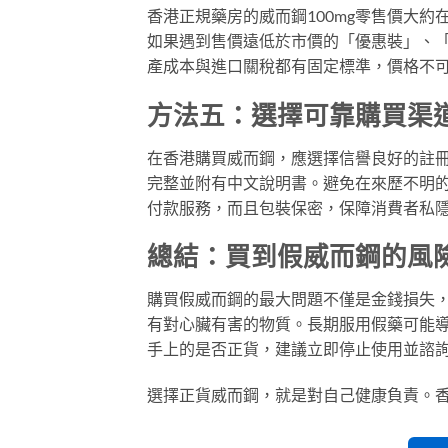
香港正規藥房的威而鋼100mg零售價大約
如果遇到售價遠低於市價的「優惠裝」、
產成本與進口關稅都有固定標準，價格不
方法五：選擇可靠購買渠
在香港購買威而鋼，應選擇信譽良好的註
完整並附有中文說明書。避免在來歷不明
付款服務，而且包裝保密，保障消費者私
總結：買到假威而鋼的風
購買假威而鋼的最大問題不僅是金錢損失
有對心臟有害的物質。長期服用假藥可能
手上的是否正貨，建議立即停止使用並諮
選擇正貨威而鋼，就是對自己健康負責。