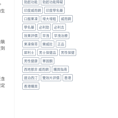
勃起功能
勃起功能障礙
。
的生
印度威而鋼
印度學名藥
口服果凍
增大增粗
威而鋼
學名藥
必利勁
必利吉
效果評價
早洩
早洩治療
包裝
果凍偉哥
樂威壯
正品
貨到
犀利士
男士保健品
男性保健
男性健康
睪固酮
西地那非 威而鋼
購買指南
達泊西汀
雙效片評價
香港
至含
確定
香港購買