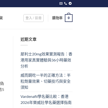
登入 / 註冊
購物車
貨
0
近期文章
犀利士20mg效果實測報告：香
港用家真實體驗與36小時藥效
分析
威而鋼吃一半的正確方法：半
粒劑量效果、切藥技巧與安全
到偽
須知
結5
Vardenafil學名藥比較：香港
2026年樂威壯學名藥選擇指南