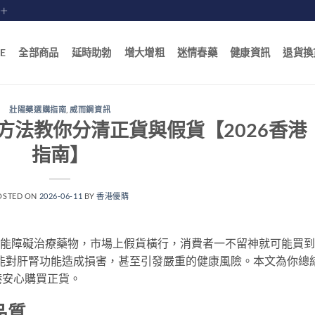
賠十
E
全部商品
延時助勃
增大增粗
迷情春藥
健康資訊
退貨換
壯陽藥選購指南
,
威而鋼資訊
方法教你分清正貨與假貨【2026香港
指南】
OSTED ON
2026-06-11
BY
香港優購
起功能障礙治療藥物，市場上假貨橫行，消費者一不留神就可能買
能對肝腎功能造成損害，甚至引發嚴重的健康風險。本文為你總
港安心購買正貨。
品質