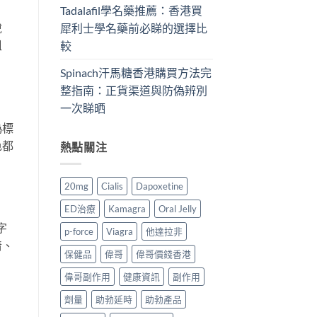
Tadalafil學名藥推薦：香港買
銳
犀利士學名藥前必睇的選擇比
粗
較
Spinach汗馬糖香港購買方法完
整指南：正貨渠道與防偽辨別
一次睇晒
偽標
色都
熱點關注
20mg
Cialis
Dapoxetine
ED治療
Kamagra
Oral Jelly
字
p-force
Viagra
他達拉非
清、
保健品
偉哥
偉哥價錢香港
偉哥副作用
健康資訊
副作用
劑量
助勃延時
助勃產品