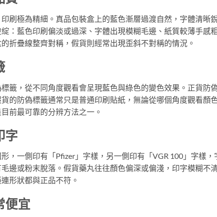
，印刷極為精細。真品包裝盒上的藍色漸層過渡自然，字體清晰
破綻：藍色印刷偏淡或過深、字體出現模糊毛邊、紙質較薄手感
盒的折疊線整齊對稱，假貨則經常出現歪斜不對稱的情況。
籤
偽標籤，從不同角度觀看會呈現藍色與綠色的變色效果。正貨防
假貨的防偽標籤通常只是普通印刷貼紙，無論從哪個角度觀看顏
是目前最可靠的分辨方法之一。
印字
，一側印有「Pfizer」字樣，另一側印有「VGR 100」字樣，
有毛邊或粉末脫落。假貨藥丸往往顏色偏深或偏淺，印字模糊不
藥連形狀都與正品不符。
常便宜