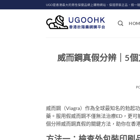
Skip
UGO是香港最大的男性保健品網上購物網站、保證原裝正品，假一
to
content
HOM
威而鋼真假分辨｜5個
P
威而鋼（Viagra）作為全球最知名的勃
藥。服用假威而鋼不僅無法治療ED，更可
個分辨威而鋼真假的關鍵方法，助你在香
方法一：檢查外包裝印刷