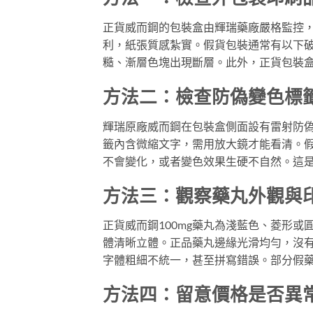
正貨威而鋼的包裝盒由輝瑞藥廠嚴格監控
利，紙張質感紮實。假貨包裝通常有以下
糙、漸層色塊出現斷層。此外，正貨包裝
方法二：檢查防偽變色標
輝瑞原廠威而鋼在包裝盒側面設有雷射防
籤內含微縮文字，需用放大鏡才能看清。
不會變化，或者變色效果生硬不自然。這
方法三：觀察藥丸外觀與
正貨威而鋼100mg藥丸為淺藍色、菱形或圓形
體清晰立體。正品藥丸邊緣光滑均勻，沒
字體粗細不統一，甚至拼寫錯誤。部分假
方法四：留意價格是否異