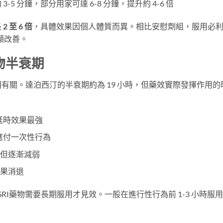
約 3-5 分鐘，部分用家可達 6-8 分鐘，提升約 4-6 倍
長
2 至 6 倍
，具體效果因個人體質而異。相比安慰劑組，服用必
顯改善。
物半衰期
有關。達泊西汀的半衰期約為 19 小時，但藥效實際發揮作用的
延時效果最強
應付一次性行為
但逐漸減弱
果消退
RI藥物需要長期服用才見效。一般在進行性行為前 1-3 小時服