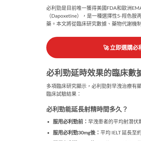
必利勁是目前唯一獲得美國FDA和歐洲E
（Dapoxetine），是一種選擇性5-羥
藥。本文將從臨床研究數據、藥物代謝機
🚀 立即選購必利
必利勁延時效果的臨床數
多項臨床研究顯示，必利勁對早洩治療有顯著的延時效
臨床試驗結果：
必利勁能延長射精時間多久？
服用必利勁前：
早洩患者的平均射潛伏期（
服用必利勁30mg後：
平均 IELT 延長至約