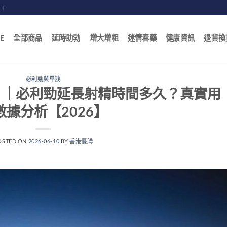
賠十
E
全部商品
延時助勃
增大增粗
迷情春藥
健康資訊
退貨換
必利勁與早洩
？｜必利勁延長射精時間多久？真實用
數據分析【2026】
OSTED ON
2026-06-10
BY
香港優購