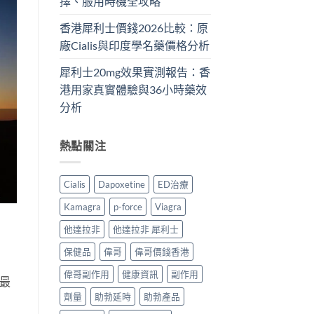
擇、服用時機全攻略
香港犀利士價錢2026比較：原
廠Cialis與印度學名藥價格分析
犀利士20mg效果實測報告：香
港用家真實體驗與36小時藥效
分析
熱點關注
Cialis
Dapoxetine
ED治療
Kamagra
p-force
Viagra
他達拉非
他達拉非 犀利士
保健品
偉哥
偉哥價錢香港
偉哥副作用
健康資訊
副作用
，最
劑量
助勃延時
助勃產品