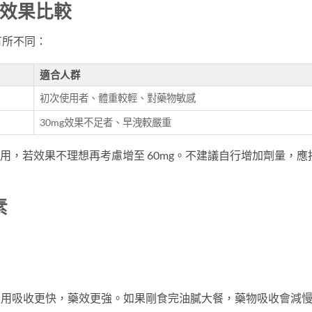
劑量效果比較
有所不同：
適合人群
初次使用者、體重較輕、對藥物敏感
30mg效果不足者、早洩較嚴重
作用，若效果不理想再考慮增至 60mg。不建議自行增加劑量，應
素
腹服用吸收更快，藥效更強。如果剛食完油膩大餐，藥物吸收會減