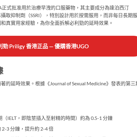
MA正式批准用於治療早洩的口服藥物，其主要成分為達泊西汀
色胺再攝取抑制劑（SSRI），特別設計用於按需服用，而非每日長期
制和真實用家經驗，為你全面拆解必利勁的延時效果。
勁 Priligy 香港正品 — 優購香港UGO
據
果。根據《Journal of Sexual Medicine》發表的第三
IELT，即陰莖插入至射精的時間）約為 0.5-1 分鐘
 2-3 分鐘，提升約 2-4 倍