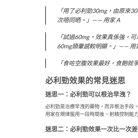
「用了必利勁30mg，由原來3
次唔同晒。」—— 用家 A
「試過60mg，效果真係強，可
60mg頭暈感較明顯。」—— 用家
「食咗空腹效果最好，食飽就爭
必利勁效果的常見迷思
迷思一：必利勁可以根治早洩？
必利勁是治療早洩的藥物，而非根治手段
用家在規律服用一段時間後，射精控制能
迷思二：必利勁效果一次比一次差