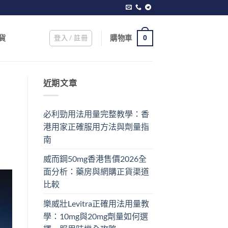
登入 / 註冊
購物車
貨
0
近期文章
必利勁用法用量完整教學：香
港用家正確服用方法與劑量指
南
威而鋼50mg香港售價2026全
面分析：藥房與網購正貨渠道
比較
樂威壯Levitra正確用法用量教
學：10mg與20mg劑量如何選