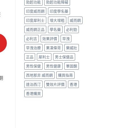
勃起功能
勃起功能障礙
印度威而鋼
印度學名藥
服
印度犀利士
增大增粗
威而鋼
威而鋼正品
學名藥
必利勁
必利吉
效果評價
早洩
早洩治療
果凍偉哥
樂威壯
正品
犀利士
男士保健品
男性保健
男性健康
睪固酮
西地那非 威而鋼
購買指南
期
達泊西汀
雙效片評價
香港
香港購買