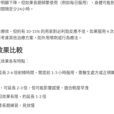
會明顯下降。但如果長期頻繁使用（例如每日服用），身體可能
間隔至少24小時。
，但約有 10-15% 的用家對必利勁反應不佳。如果服用 4 
要考慮其他治療方案，如外用噴劑或行為療法。
效果比較
其效果各有特點：
長 2-6 倍射精時間，需提前 1-3 小時服用，需醫生處方或正規
，可延長 2-3 倍，但可能影響感覺，適合輕度早洩
效果有限，約延長 1-2 倍
要長期練習，見效慢