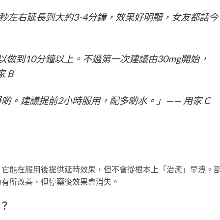
0秒左右延長到大約3-4分鐘，效果好明顯，女友都話今
以做到10分鐘以上。不過第一次建議由30mg開始，
 B
啲。建議提前2小時服用，配多啲水。」—— 用家 C
。它能在服用後提供延時效果，但不會從根本上「治癒」早洩。
力有所改善，但停藥後效果會消失。
？