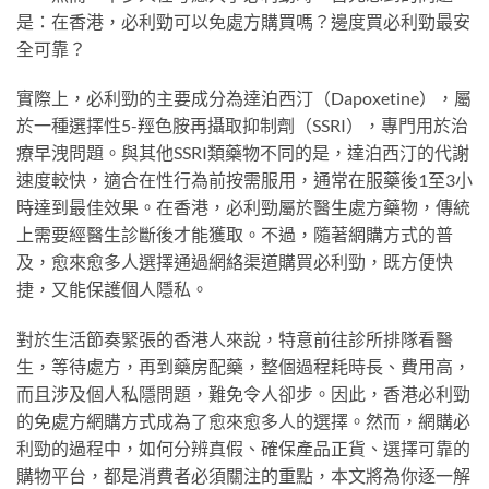
是：在香港，必利勁可以免處方購買嗎？邊度買必利勁最安
全可靠？
實際上，必利勁的主要成分為達泊西汀（Dapoxetine），屬
於一種選擇性5-羥色胺再攝取抑制劑（SSRI），專門用於治
療早洩問題。與其他SSRI類藥物不同的是，達泊西汀的代謝
速度較快，適合在性行為前按需服用，通常在服藥後1至3小
時達到最佳效果。在香港，必利勁屬於醫生處方藥物，傳統
上需要經醫生診斷後才能獲取。不過，隨著網購方式的普
及，愈來愈多人選擇通過網絡渠道購買必利勁，既方便快
捷，又能保護個人隱私。
對於生活節奏緊張的香港人來說，特意前往診所排隊看醫
生，等待處方，再到藥房配藥，整個過程耗時長、費用高，
而且涉及個人私隱問題，難免令人卻步。因此，香港必利勁
的免處方網購方式成為了愈來愈多人的選擇。然而，網購必
利勁的過程中，如何分辨真假、確保產品正貨、選擇可靠的
購物平台，都是消費者必須關注的重點，本文將為你逐一解