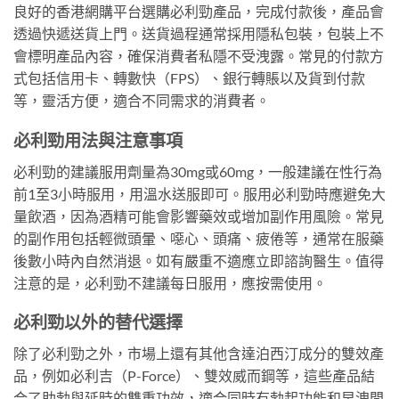
良好的香港網購平台選購必利勁產品，完成付款後，產品會
透過快遞送貨上門。送貨過程通常採用隱私包裝，包裝上不
會標明產品內容，確保消費者私隱不受洩露。常見的付款方
式包括信用卡、轉數快（FPS）、銀行轉賬以及貨到付款
等，靈活方便，適合不同需求的消費者。
必利勁用法與注意事項
必利勁的建議服用劑量為30mg或60mg，一般建議在性行為
前1至3小時服用，用溫水送服即可。服用必利勁時應避免大
量飲酒，因為酒精可能會影響藥效或增加副作用風險。常見
的副作用包括輕微頭暈、噁心、頭痛、疲倦等，通常在服藥
後數小時內自然消退。如有嚴重不適應立即諮詢醫生。值得
注意的是，必利勁不建議每日服用，應按需使用。
必利勁以外的替代選擇
除了必利勁之外，市場上還有其他含達泊西汀成分的雙效產
品，例如必利吉（P-Force）、雙效威而鋼等，這些產品結
合了助勃與延時的雙重功效，適合同時有勃起功能和早洩問