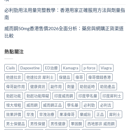
必利勁用法用量完整教學：香港用家正確服用方法與劑量指
南
威而鋼50mg香港售價2026全面分析：藥房與網購正貨渠道
比較
熱點關注
Cialis
Dapoxetine
ED治療
Kamagra
p-force
Viagra
他達拉非
他達拉非 犀利士
保健品
偉哥
偉哥價錢香港
偉哥副作用
健康資訊
副作用
劑量
助勃延時
助勃產品
勃起功能
勃起功能障礙
印度威而鋼
印度學名藥
印度犀利士
增大增粗
威而鋼
威而鋼正品
學名藥
必利勁
必利吉
效果評價
早洩
早洩治療
果凍偉哥
樂威壯
正品
犀利士
男士保健品
男性保健
男性健康
睪固酮
西地那非 威而鋼