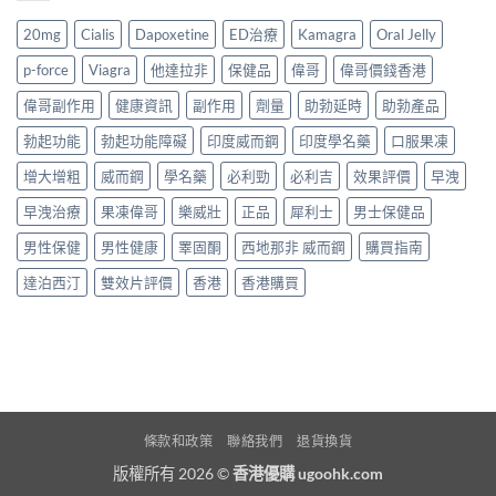
20mg
Cialis
Dapoxetine
ED治療
Kamagra
Oral Jelly
p-force
Viagra
他達拉非
保健品
偉哥
偉哥價錢香港
偉哥副作用
健康資訊
副作用
劑量
助勃延時
助勃產品
勃起功能
勃起功能障礙
印度威而鋼
印度學名藥
口服果凍
增大增粗
威而鋼
學名藥
必利勁
必利吉
效果評價
早洩
早洩治療
果凍偉哥
樂威壯
正品
犀利士
男士保健品
男性保健
男性健康
睪固酮
西地那非 威而鋼
購買指南
達泊西汀
雙效片評價
香港
香港購買
條款和政策
聯絡我們
退貨換貨
版權所有 2026 ©
香港優購 ugoohk.com