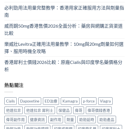
必利勁用法用量完整教學：香港用家正確服用方法與劑量指
南
威而鋼50mg香港售價2026全面分析：藥房與網購正貨渠道
比較
樂威壯Levitra正確用法用量教學：10mg與20mg劑量如何選
擇、服用時機全攻略
香港犀利士價錢2026比較：原廠Cialis與印度學名藥價格分
析
熱點關注
Cialis
Dapoxetine
ED治療
Kamagra
p-force
Viagra
他達拉非
他達拉非 犀利士
保健品
偉哥
偉哥價錢香港
偉哥副作用
健康資訊
副作用
劑量
助勃延時
助勃產品
勃起功能
勃起功能障礙
印度威而鋼
印度學名藥
印度犀利士