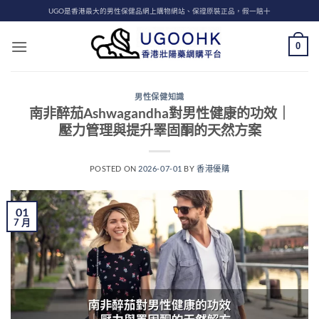
Skip
UGO是香港最大的男性保健品網上購物網站、保證原裝正品，假一賠十
to
content
0
男性保健知識
南非醉茄Ashwagandha對男性健康的功效｜
壓力管理與提升睪固酮的天然方案
POSTED ON
2026-07-01
BY
香港優購
01
7 月