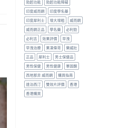
勃起功能
勃起功能障礙
印度威而鋼
印度學名藥
印度犀利士
增大增粗
威而鋼
威而鋼正品
學名藥
必利勁
必利吉
效果評價
早洩
早洩治療
果凍偉哥
樂威壯
正品
犀利士
男士保健品
男性保健
男性健康
睪固酮
西地那非 威而鋼
購買指南
達泊西汀
雙效片評價
香港
香港購買