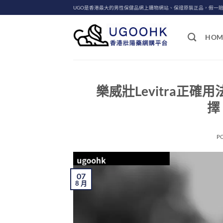
Skip
UGO是香港最大的男性保健品網上購物網站、保證原裝正品，假一
to
content
HOM
樂威壯Levitra正確
擇
P
07
8 月