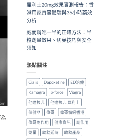
犀利士20mg效果實測報告：香
港用家真實體驗與36小時藥效
分析
威而鋼吃一半的正確方法：半
粒劑量效果、切藥技巧與安全
須知
熱點關注
Cialis
Dapoxetine
ED治療
Kamagra
p-force
Viagra
他達拉非
他達拉非 犀利士
保健品
偉哥
偉哥價錢香港
行為
偉哥副作用
健康資訊
副作用
劑量
助勃延時
助勃產品