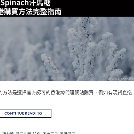
穩妥的方法是選擇官方認可的香港總代理網站購買，例如有現貨直送
CONTINUE READING
→
糖
,
精力糖
,
購買指南
,
防偽
,
香港正貨
,
香港購買