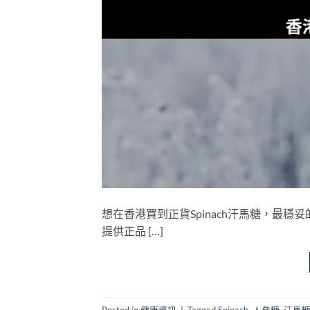
想在香港買到正貨Spinach汗馬糖，最
提供正品 […]
Posted in
健康資訊
|
Tagged
Spinach
,
人參糖
,
汗馬