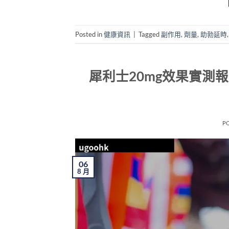
Posted in
健康資訊
|
Tagged
副作用
,
劑量
,
助勃延時
犀利士20mg效果實測
P
06
8 月