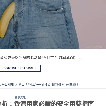
是美國禮來藥廠研發的低劑量他達拉非（Tadalafil） […]
CONTINUE READING
→
品
,
每日服用
,
犀利士
,
犀利士5mg哪裡買
,
購買指南
,
香港購買
健康資訊
分析：香港用家必讀的安全用藥指南