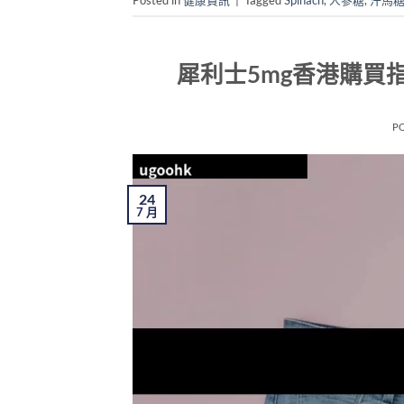
犀利士5mg香港購買
P
24
7 月