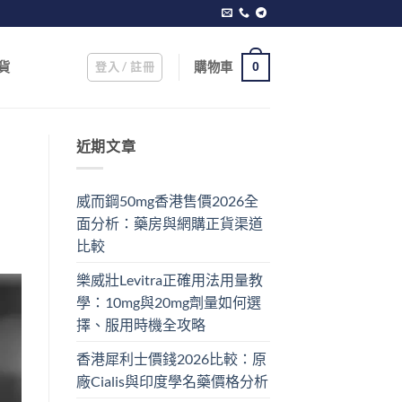
登入 / 註冊
購物車
貨
0
近期文章
威而鋼50mg香港售價2026全
面分析：藥房與網購正貨渠道
比較
樂威壯Levitra正確用法用量教
學：10mg與20mg劑量如何選
擇、服用時機全攻略
香港犀利士價錢2026比較：原
廠Cialis與印度學名藥價格分析