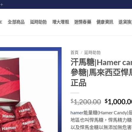
賠十
E
全部商品
延時助勃
增大增粗
迷情春藥
健康資訊
退貨換
首頁
/
延時助勃
汗馬糖|Hamer c
參糖|馬來西亞悍
正品
Original
1,200.00
1,000.0
$
$
price
hamer
能量糖(Hamer Can
was:
地區也叫悍馬糖，悍馬精力糖和
$1,200.0
以及悍馬金糖以無添加無危害