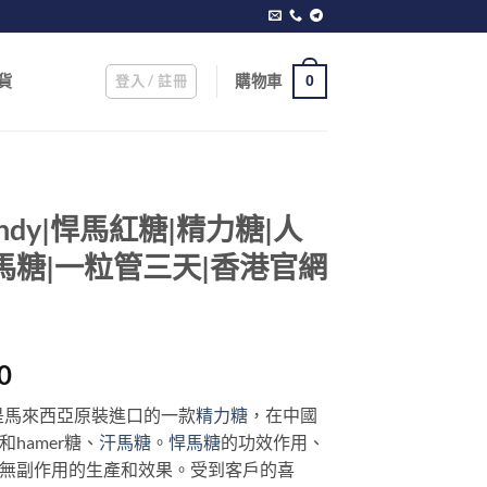
登入 / 註冊
購物車
貨
0
andy|悍馬紅糖|精力糖|人
馬糖|一粒管三天|香港官網
Current
0
price
dy)是馬來西亞原裝進口的一款
精力糖
，在中國
is:
hamer糖、
汗馬糖
。
悍馬糖
的功效作用、
0.
$1,000.00.
無副作用的生產和效果。受到客戶的喜