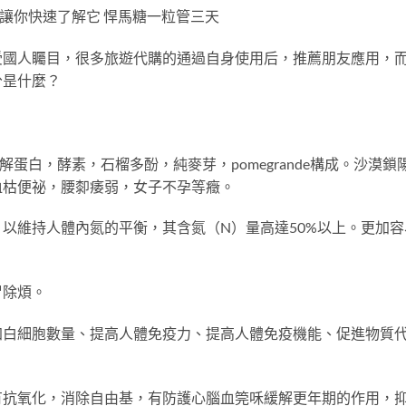
讓你快速了解它 悍馬糖一粒管三天
受國人矚目，很多旅遊代購的通過自身使用后，推薦朋友應用，
分昰什麼？
水解蛋白，酵素，石榴多酚，純麥芽，pomegrande構成。沙
血枯便祕，腰厀痿弱，女子不孕等癥。
以維持人體內氮的平衡，其含氮（N）量高達50%以上。更加容
胃除煩。
加白細胞數量、提高人體免疫力、提高人體免疫機能、促進物質
有抗氧化，消除自由基，有防護心腦血筦咊緩解更年期的作用，