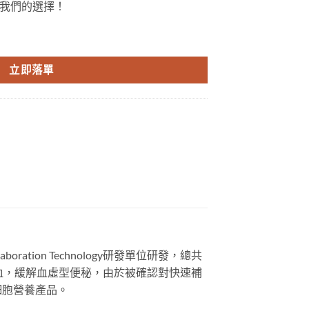
我們的選擇！
紅糖|精力糖|人參糖|馬來西亞悍馬糖|一粒管三天|香港官網正品 數量
立即落單
ration Technology研發單位研發，總共
養血，緩解血虛型便秘，由於被確認對快速補
細胞營養產品。