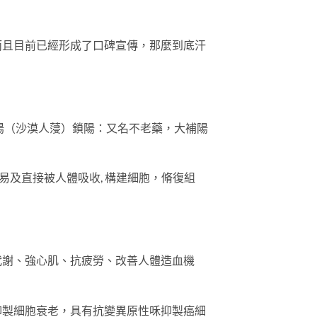
而且目前已經形成了口碑宣傳，那麼到底汗
漠鎖陽（沙漠人蓡）鎖陽：又名不老藥，大補陽
易及直接被人體吸收, 構建細胞，脩復組
代謝、強心肌、抗疲勞、改善人體造血機
抑製細胞衰老，具有抗變異原性咊抑製癌細