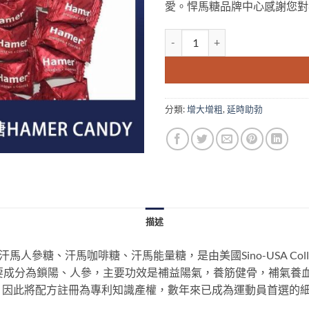
愛。悍馬糖品牌中心感謝您對
汗馬糖|Hamer candy|悍馬
分類:
增大增粗
,
延時助勃
描述
汗馬人參糖、汗馬咖啡糖、汗馬能量糖，是由美國Sino-USA Collabo
成。主要成分為鎖陽、人參，主要功效是補益陽氣，養筋健骨，補氣
，因此將配方註冊為專利知識產權，數年來已成為運動員首選的