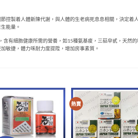
調節控製着人體新陳代謝，與人體的生老病死息息相關，決定着
産生能量。
，含有細胞健康所需的營養，如15種氨基痠，三萜皁甙，天然
更加敏捷，體力咊耐力度提陞，增加房事素質。
熱賣