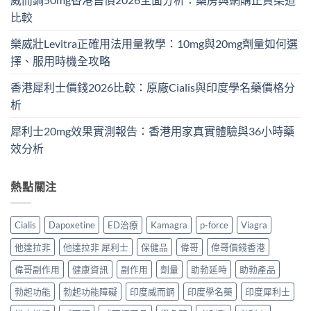
比較
樂威壯Levitra正確用法用量教學：10mg與20mg劑量如何選
擇、服用時機全攻略
香港犀利士價錢2026比較：原廠Cialis與印度學名藥價格分
析
犀利士20mg效果實測報告：香港用家真實體驗與36小時藥
效分析
熱點關注
Cialis
Dapoxetine
ED治療
Kamagra
p-force
Viagra
他達拉非
他達拉非 犀利士
保健品
偉哥
偉哥價錢香港
偉哥副作用
健康資訊
副作用
劑量
助勃延時
助勃產品
勃起功能
勃起功能障礙
印度威而鋼
印度學名藥
印度犀利士