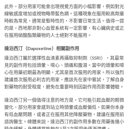
此外，部分用家可能會出現視覺方面的小幅影響，例如對光
線敏感度增加或視物略帶藍色調。這種現象在服用較高劑量
時較為常見，通常是暫時性的，不影響日常生活。值得一提
的是，西地那非對心血管系統有一定影響，有心臟病史或正
在服用硝酸酯類藥物的人士絕對不能服用。
達泊西汀（Dapoxetine）相關副作用
達泊西汀屬於選擇性血清素再攝取抑制劑（SSRI），其最常
見的副作用包括頭暈、噁心、頭痛和腹瀉。當中的頭暈和噁
心在用藥初期最為明顯，尤其是首次服用的用家。所以強烈
建議首次服用必利吉的用家，應該先在家中嘗試，了解自身
對藥物的耐受程度，避免在重要時刻因副作用而影響體驗。
達泊西汀另一個值得注意的地方是，它可能引起血壓的輕微
變化，部分用家會感到站立時頭暈或血壓偏低。如果你本身
有低血壓問題，或者正在服用其他降壓藥物，建議在服用前
諮詢醫生。總體來說，達泊西汀的副作用多數在用藥後幾小
時內緩解，身體通常能夠在1至2次服用後逐漸適應。