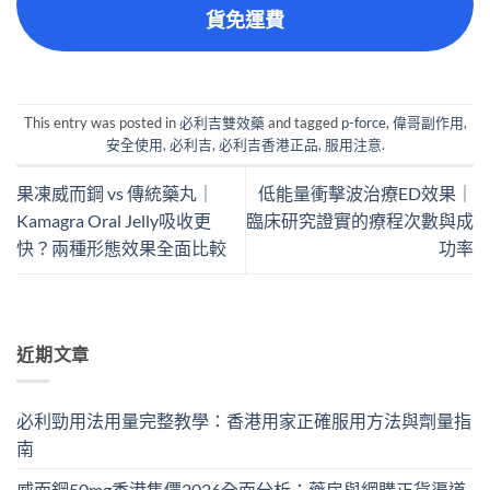
貨免運費
This entry was posted in
必利吉雙效藥
and tagged
p-force
,
偉哥副作用
,
安全使用
,
必利吉
,
必利吉香港正品
,
服用注意
.
果凍威而鋼 vs 傳統藥丸｜
低能量衝擊波治療ED效果｜
Kamagra Oral Jelly吸收更
臨床研究證實的療程次數與成
快？兩種形態效果全面比較
功率
近期文章
必利勁用法用量完整教學：香港用家正確服用方法與劑量指
南
威而鋼50mg香港售價2026全面分析：藥房與網購正貨渠道