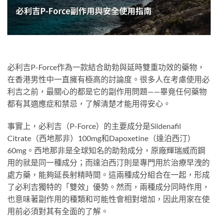
必利吉P-Force作為一款結合助勃與延時雙重功效的藥物，
在香港男性中一直擁有極高的討論度。很多人在考慮使用必
利吉之前，最關心的都是它的副作用問題——畢竟任何藥物
都有其適應症和禁忌，了解清楚才能用得安心。
事實上，必利吉（P-Force）的主要成分是Sildenafil
Citrate（西地那非）100mg和Dapoxetine（達泊西汀）
60mg。西地那非是全球知名的助勃成分，原廠輝瑞威而鋼
用的就是同一種成分；而達泊西汀則是專門用於治療早洩的
處方藥，能夠延長射精時間。這兩種成分組合在一起，形成
了必利吉獨特的「雙效」優勢。然而，兩種成分同時作用，
也意味著副作用的種類和可能性會相對增加，因此用家在使
用前必須對其有全面的了解。