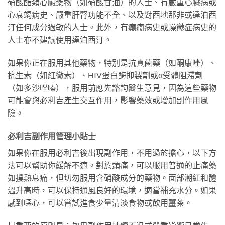
硝酸酯類心臟藥物（如硝酸甘油）的人士、有嚴重心臟病或
心衰竭病史、嚴重肝腎功能不全、以及對西地那非或達泊西
汀任何成分過敏的人士。此外，有癲癇病史或躁鬱症病史的
人士亦不建議使用達泊西汀。
如果你正在服用其他藥物，特別是抗真菌藥（如酮康唑）、
抗生素（如紅黴素）、HIV蛋白酶抑製劑或α受體阻滯劑
（如多沙唑嗪），服用前應先諮詢醫生意見，因為這些藥物
可能會與必利吉產生交互作用，影響藥效或增加副作用風
險。
必利吉副作用管理小貼士
如果你在服用必利吉後出現副作用，不用過於擔心，以下方
法可以幫助你緩解不適。對於頭痛，可以服用普通的止痛藥
如撲熱息痛，但切勿服用含硝酸成分的藥物。面部潮紅和體
溫升高時，可以保持通風良好的環境，適當補充水分。如果
感到噁心，可以嘗試進食少量清淡食物或飲用薑茶。