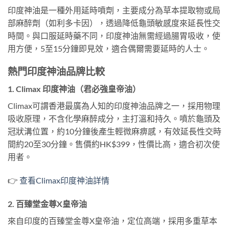
印度神油是一種外用延時噴劑，主要成分為草本提取物或局
部麻醉劑（如利多卡因），透過降低龜頭敏感度來延長性交
時間。與口服延時藥不同，印度神油無需經過腸胃吸收，使
用方便，5至15分鐘即見效，適合偶爾需要延時的人士。
熱門印度神油品牌比較
1. Climax 印度神油（君必強皇帝油）
Climax可謂香港最廣為人知的印度神油品牌之一，採用物理
吸收原理，不含化學麻醉成分，主打溫和持久。噴於龜頭及
冠狀溝位置，約10分鐘後產生輕微麻痹感，有效延長性交時
間約20至30分鐘。售價約HK$399，性價比高，適合初次使
用者。
👉
查看Climax印度神油詳情
2. 百臻堂金尊X皇帝油
來自印度的百臻堂金尊X皇帝油，定位高端，採用多重草本