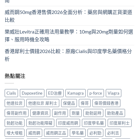
南
威而鋼50mg香港售價2026全面分析：藥房與網購正貨渠道
比較
樂威壯Levitra正確用法用量教學：10mg與20mg劑量如何選
擇、服用時機全攻略
香港犀利士價錢2026比較：原廠Cialis與印度學名藥價格分
析
熱點關注
Cialis
Dapoxetine
ED治療
Kamagra
p-force
Viagra
他達拉非
他達拉非 犀利士
保健品
偉哥
偉哥價錢香港
偉哥副作用
健康資訊
副作用
劑量
助勃延時
助勃產品
勃起功能
勃起功能障礙
印度威而鋼
印度學名藥
印度犀利士
增大增粗
威而鋼
威而鋼正品
學名藥
必利勁
必利吉