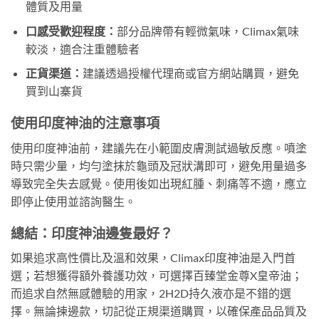
體質及用量
口感受歡迎程度：
部分品牌帶有輕微氣味，Climax氣味
較淡，適合注重體驗者
正貨渠道：
建議透過授權代理商或官方網站購買，避免
買到山寨貨
使用印度神油的注意事項
使用印度神油前，建議先在小範圍皮膚測試過敏反應。噴塗
時只需少量，均勻塗抹於龜頭及冠狀溝即可，避免用量過多
導致完全失去感覺。使用後如出現紅腫、刺痛等不適，應立
即停止使用並諮詢醫生。
總結：印度神油邊隻最好？
如果追求高性價比及溫和效果，Climax印度神油是入門首
選；若想獲得額外養護功效，可選擇百臻堂金尊X皇帝油；
而追求自然無感體驗的用家，2H2D持久液亦是不錯的選
擇。無論揀邊款，切記從正規渠道購買，以確保產品品質及