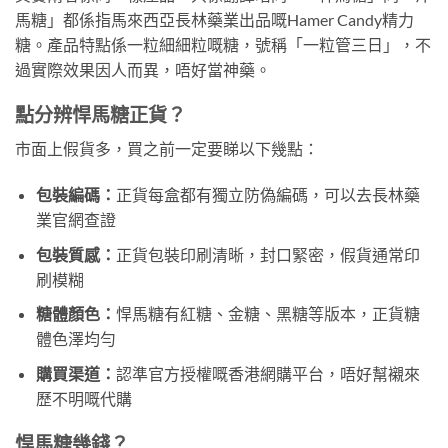
馬糖」都係指馬來西亞長林藥業出品嘅Hamer Candy精力
糖。產品特點係一粒細細粒嘅糖，號稱「一粒管三日」，不
過實際效果因人而異，唔好當神藥。
點分辨悍馬糖正貨？
市面上假貨多，買之前一定要睇以下幾點：
包裝編碼：
正貨每盒都有獨立防偽編碼，可以去長林藥
業官網查證
包裝質感：
正貨包裝印刷清晰，封口緊密，假貨通常印
刷模糊
糖體顏色：
悍馬糖有紅糖、金糖、黑糖等版本，正貨糖
體色澤均勻
購買渠道：
認準官方授權嘅香港網購平台，唔好幫襯來
歷不明嘅代購
悍馬糖幾錢？