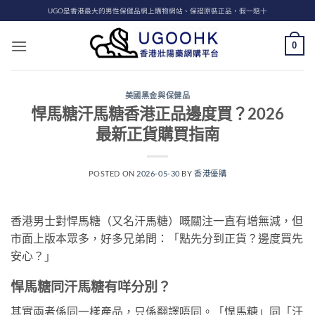
Skip
UGO是香港最大的男性保健品網上購物網站、保證原裝正品，假一賠十
to
content
0
美國黑金與保健品
悍馬糖汗馬糖香港正品邊度買？2026
最新正貨購買指南
POSTED ON
2026-05-30
BY
香港優購
香港男士對悍馬糖（又名汗馬糖）嘅關注一直有增無減，但
市面上版本眾多，好多兄弟問：「點先分到正貨？邊度買先
安心？」
悍馬糖同汗馬糖有咩分別？
其實兩者係同一樣產品，只係翻譯唔同。「悍馬糖」同「汗