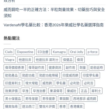
效分析
威而鋼吃一半的正確方法：半粒劑量效果、切藥技巧與安全
須知
Vardenafil學名藥比較：香港2026年樂威壯學名藥選擇指南
熱點關注
Cialis
Dapoxetine
ED治療
Kamagra
Oral Jelly
p-force
Viagra
他達拉非
他達拉非 犀利士
保健品
偉哥
偉哥價錢香港
偉哥副作用
健康資訊
副作用
劑量
助勃延時
助勃產品
勃起功能
勃起功能障礙
印度威而鋼
印度學名藥
印度犀利士
增大增粗
威而鋼
學名藥
必利勁
必利吉
效果評價
早洩
早洩治療
果凍偉哥
樂威壯
正品
犀利士
男士保健品
男性保健
男性健康
睪固酮
西地那非 威而鋼
購買指南
達泊西汀
雙效片評價
香港
香港購買