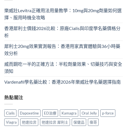
樂威壯Levitra正確用法用量教學：10mg與20mg劑量如何選
擇、服用時機全攻略
香港犀利士價錢2026比較：原廠Cialis與印度學名藥價格分
析
犀利士20mg效果實測報告：香港用家真實體驗與36小時藥
效分析
威而鋼吃一半的正確方法：半粒劑量效果、切藥技巧與安全
須知
Vardenafil學名藥比較：香港2026年樂威壯學名藥選擇指南
熱點關注
Cialis
Dapoxetine
ED治療
Kamagra
Oral Jelly
p-force
Viagra
他達拉非
他達拉非 犀利士
保健品
偉哥