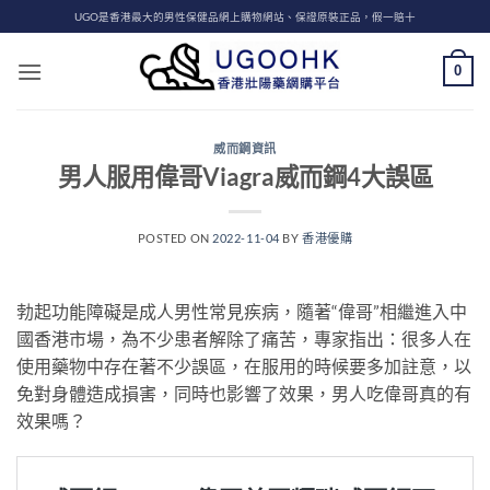
Skip
UGO是香港最大的男性保健品網上購物網站、保證原裝正品，假一賠十
to
content
0
威而鋼資訊
男人服用偉哥Viagra威而鋼4大誤區
POSTED ON
2022-11-04
BY
香港優購
勃起功能障礙是成人男性常見疾病，隨著“偉哥”相繼進入中
國香港市場，為不少患者解除了痛苦，專家指出：很多人在
使用藥物中存在著不少誤區，在服用的時候要多加註意，以
免對身體造成損害，同時也影響了效果，男人吃偉哥真的有
效果嗎？