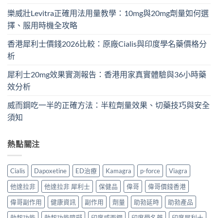
樂威壯Levitra正確用法用量教學：10mg與20mg劑量如何選
擇、服用時機全攻略
香港犀利士價錢2026比較：原廠Cialis與印度學名藥價格分
析
犀利士20mg效果實測報告：香港用家真實體驗與36小時藥
效分析
威而鋼吃一半的正確方法：半粒劑量效果、切藥技巧與安全
須知
熱點關注
Cialis
Dapoxetine
ED治療
Kamagra
p-force
Viagra
他達拉非
他達拉非 犀利士
保健品
偉哥
偉哥價錢香港
偉哥副作用
健康資訊
副作用
劑量
助勃延時
助勃產品
勃起功能
勃起功能障礙
印度威而鋼
印度學名藥
印度犀利士