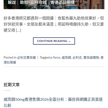
好多香港師兄都遇到一個困擾：食藍色藥丸助勃效果好，但
好快就完事，女朋友都未滿意；用延時噴霧持久啲，但又要
硬又唔 […]
CONTINUE READING
→
Posted in
必利吉雙效藥
|
Tagged
p-force
,
威而鋼
,
必利吉
,
雙效威爾剛
,
香
港壯陽藥
近期文章
威而鋼50mg香港售價2026全面分析：藥房與網購正貨渠道
比較