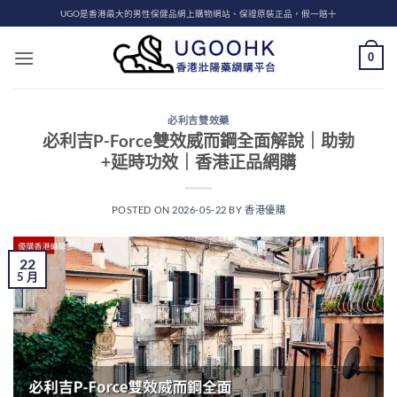
Skip
UGO是香港最大的男性保健品網上購物網站、保證原裝正品，假一賠十
to
content
0
必利吉雙效藥
必利吉P-Force雙效威而鋼全面解說｜助勃
+延時功效｜香港正品網購
POSTED ON
2026-05-22
BY
香港優購
22
5 月