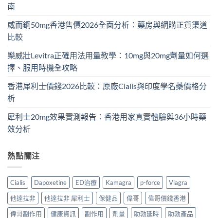
南
威而鋼50mg香港售價2026全面分析：藥房與網購正貨渠道
比較
樂威壯Levitra正確用法用量教學：10mg與20mg劑量如何選
擇、服用時機全攻略
香港犀利士價錢2026比較：原廠Cialis與印度學名藥價格分
析
犀利士20mg效果實測報告：香港用家真實體驗與36小時藥
效分析
熱點關注
Cialis
Dapoxetine
ED治療
Kamagra
p-force
Viagra
他達拉非
他達拉非 犀利士
保健品
偉哥
偉哥價錢香港
偉哥副作用
健康資訊
副作用
劑量
助勃延時
助勃產品