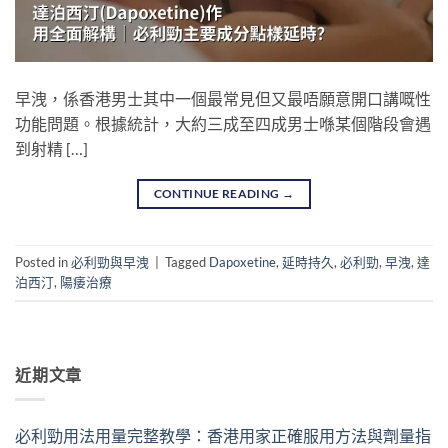
早洩，係香港男士其中一個最常見但又最唔願意開口講嘅性
功能問題。根據統計，大約三成至四成男士喺某個階段會遇
到射精 […]
CONTINUE READING
→
Posted in
必利勁與早洩
|
Tagged
Dapoxetine
,
延時持久
,
必利勁
,
早洩
,
達
泊西汀
,
陽痿治療
近期文章
必利勁用法用量完整教學：香港用家正確服用方法與劑量指