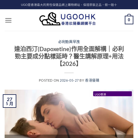
Skip
UGO是香港最大的男性保健品網上購物網站、保證原裝正品，假一賠十
to
content
0
必利勁與早洩
達泊西汀(Dapoxetine)作用全面解構｜必利
勁主要成分點樣延時？醫生講解原理+用法
【2026】
POSTED ON
2026-05-27
BY
香港優購
27
5 月