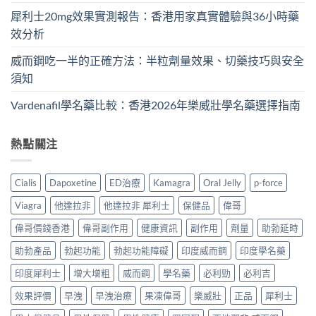
犀利士20mg效果實測報告：香港用家真實體驗與36小時藥
效分析
威而鋼吃一半的正確方法：半粒劑量效果、切藥技巧與安全
須知
Vardenafil學名藥比較：香港2026年樂威壯學名藥選擇指南
熱點關注
Cialis
Dapoxetine
ED治療
Kamagra
Oral Jelly
p-force
Viagra
他達拉非
他達拉非 犀利士
保健品
偉哥
偉哥價錢香港
偉哥副作用
健康資訊
副作用
劑量
助勃延時
助勃產品
勃起功能
勃起功能障礙
印度威而鋼
印度學名藥
印度犀利士
增大增粗
威而鋼
學名藥
必利勁
必利吉
效果評價
早洩
早洩治療
果凍偉哥
樂威壯
正品
犀利士