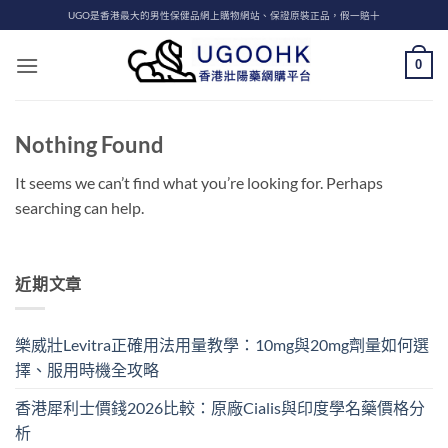
Skip
UGO是香港最大的男性保健品網上購物網站、保證原裝正品，假一賠十
to
content
0
Nothing Found
It seems we can’t find what you’re looking for. Perhaps
searching can help.
近期文章
樂威壯Levitra正確用法用量教學：10mg與20mg劑量如何選
擇、服用時機全攻略
香港犀利士價錢2026比較：原廠Cialis與印度學名藥價格分
析