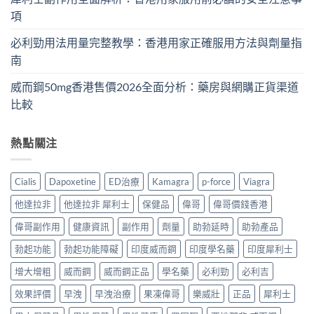
項
必利勁用法用量完整教學：香港用家正確服用方法與劑量指
南
威而鋼50mg香港售價2026全面分析：藥房與網購正貨渠道
比較
熱點關注
Cialis
Dapoxetine
ED治療
Kamagra
p-force
Viagra
他達拉非
他達拉非 犀利士
保健品
偉哥
偉哥價錢香港
偉哥副作用
健康資訊
副作用
劑量
助勃延時
助勃產品
勃起功能
勃起功能障礙
印度威而鋼
印度學名藥
印度犀利士
增大增粗
威而鋼
威而鋼正品
學名藥
必利勁
必利吉
效果評價
早洩
早洩治療
果凍偉哥
樂威壯
正品
犀利士