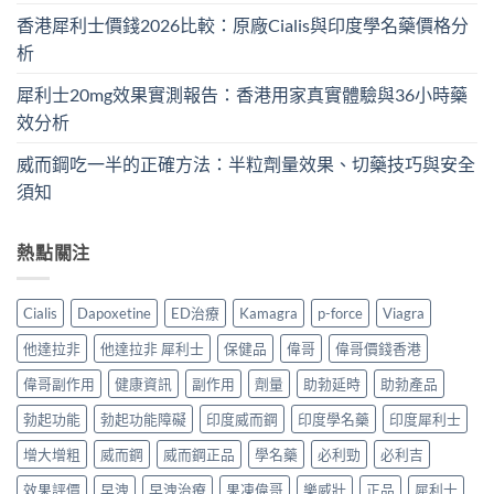
香港犀利士價錢2026比較：原廠Cialis與印度學名藥價格分
析
犀利士20mg效果實測報告：香港用家真實體驗與36小時藥
效分析
威而鋼吃一半的正確方法：半粒劑量效果、切藥技巧與安全
須知
熱點關注
Cialis
Dapoxetine
ED治療
Kamagra
p-force
Viagra
他達拉非
他達拉非 犀利士
保健品
偉哥
偉哥價錢香港
偉哥副作用
健康資訊
副作用
劑量
助勃延時
助勃產品
勃起功能
勃起功能障礙
印度威而鋼
印度學名藥
印度犀利士
增大增粗
威而鋼
威而鋼正品
學名藥
必利勁
必利吉
效果評價
早洩
早洩治療
果凍偉哥
樂威壯
正品
犀利士