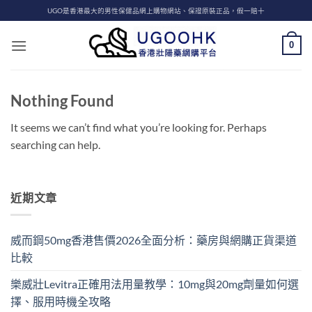
Skip
UGO是香港最大的男性保健品網上購物網站、保證原裝正品，假一賠十
to
content
0
Nothing Found
It seems we can’t find what you’re looking for. Perhaps
searching can help.
近期文章
威而鋼50mg香港售價2026全面分析：藥房與網購正貨渠道
比較
樂威壯Levitra正確用法用量教學：10mg與20mg劑量如何選
擇、服用時機全攻略