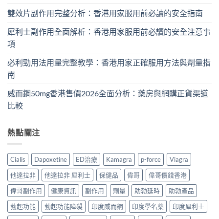
雙效片副作用完整分析：香港用家服用前必讀的安全指南
犀利士副作用全面解析：香港用家服用前必讀的安全注意事
項
必利勁用法用量完整教學：香港用家正確服用方法與劑量指
南
威而鋼50mg香港售價2026全面分析：藥房與網購正貨渠道
比較
熱點關注
Cialis
Dapoxetine
ED治療
Kamagra
p-force
Viagra
他達拉非
他達拉非 犀利士
保健品
偉哥
偉哥價錢香港
偉哥副作用
健康資訊
副作用
劑量
助勃延時
助勃產品
勃起功能
勃起功能障礙
印度威而鋼
印度學名藥
印度犀利士