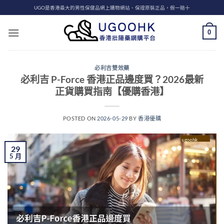
Skip
UGO是香港最大的男性保健品網上購物網站、保證原裝正品，假一賠十
to
content
0
必利吉雙效藥
必利吉 P-Force 香港正品邊度買？2026最新
正貨購買指南【優購香港】
POSTED ON
2026-05-29
BY
香港優購
29
5 月