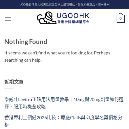
Skip
UGO是香港最大的男性保健品網上購物網站、保證原裝正品，假一賠十
to
content
0
Nothing Found
It seems we can’t find what you’re looking for. Perhaps
searching can help.
近期文章
樂威壯Levitra正確用法用量教學：10mg與20mg劑量如何選
擇、服用時機全攻略
香港犀利士價錢2026比較：原廠Cialis與印度學名藥價格分
析