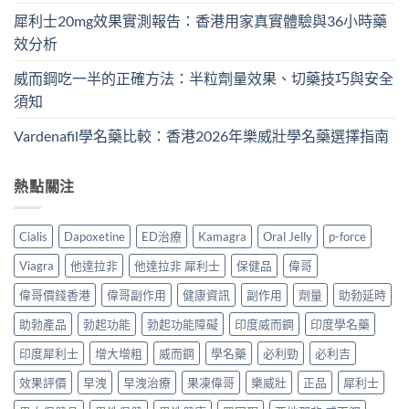
犀利士20mg效果實測報告：香港用家真實體驗與36小時藥
效分析
威而鋼吃一半的正確方法：半粒劑量效果、切藥技巧與安全
須知
Vardenafil學名藥比較：香港2026年樂威壯學名藥選擇指南
熱點關注
Cialis
Dapoxetine
ED治療
Kamagra
Oral Jelly
p-force
Viagra
他達拉非
他達拉非 犀利士
保健品
偉哥
偉哥價錢香港
偉哥副作用
健康資訊
副作用
劑量
助勃延時
助勃產品
勃起功能
勃起功能障礙
印度威而鋼
印度學名藥
印度犀利士
增大增粗
威而鋼
學名藥
必利勁
必利吉
效果評價
早洩
早洩治療
果凍偉哥
樂威壯
正品
犀利士