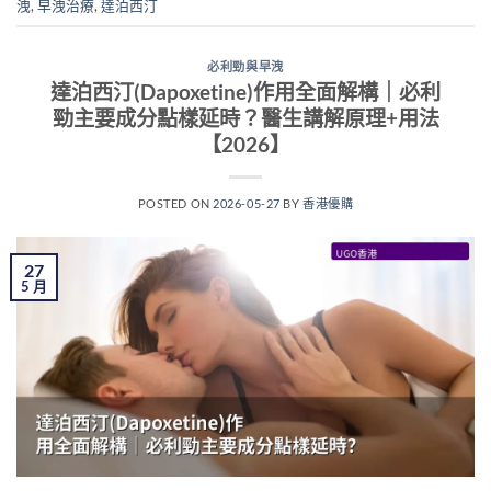
洩
,
早洩治療
,
達泊西汀
必利勁與早洩
達泊西汀(Dapoxetine)作用全面解構｜必利
勁主要成分點樣延時？醫生講解原理+用法
【2026】
POSTED ON
2026-05-27
BY
香港優購
27
5 月