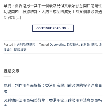
早洩，係香港男士其中一個最常見但又最唔願意開口講嘅性
功能問題。根據統計，大約三成至四成男士喺某個階段會遇
到射精 […]
CONTINUE READING
→
Posted in
必利勁與早洩
|
Tagged
Dapoxetine
,
延時持久
,
必利勁
,
早洩
,
達
泊西汀
,
陽痿治療
近期文章
犀利士副作用全面解析：香港用家服用前必讀的安全注意事
項
必利勁用法用量完整教學：香港用家正確服用方法與劑量指