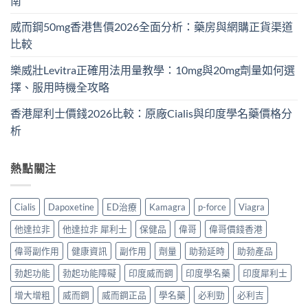
南
威而鋼50mg香港售價2026全面分析：藥房與網購正貨渠道
比較
樂威壯Levitra正確用法用量教學：10mg與20mg劑量如何選
擇、服用時機全攻略
香港犀利士價錢2026比較：原廠Cialis與印度學名藥價格分
析
熱點關注
Cialis
Dapoxetine
ED治療
Kamagra
p-force
Viagra
他達拉非
他達拉非 犀利士
保健品
偉哥
偉哥價錢香港
偉哥副作用
健康資訊
副作用
劑量
助勃延時
助勃產品
勃起功能
勃起功能障礙
印度威而鋼
印度學名藥
印度犀利士
增大增粗
威而鋼
威而鋼正品
學名藥
必利勁
必利吉