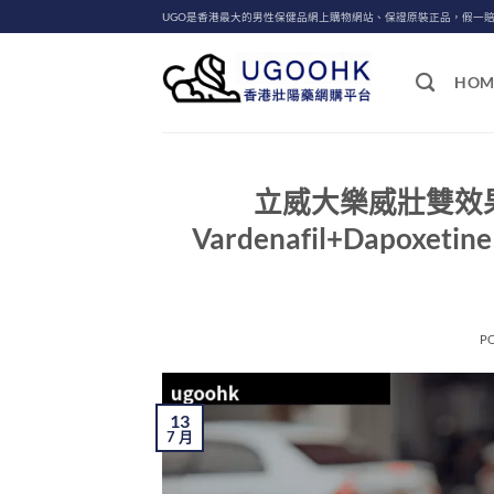
Skip
UGO是香港最大的男性保健品網上購物網站、保證原裝正品，假一
to
content
HOM
立威大樂威壯雙效果凍 L
Vardenafil+Dap
P
13
7 月