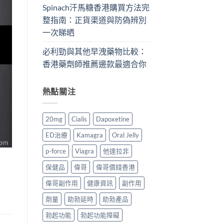
Spinach汗馬糖香港購買方法完
整指南：正貨渠道與防偽辨別
一次睇晒
必利勁與其他早洩藥物比較：
香港藥劑師推薦邊款最適合你
熱點關注
20mg
Cialis
Dapoxetine
ED治療
Kamagra
Oral Jelly
p-force
Viagra
他達拉非
保健品
偉哥
偉哥價錢香港
偉哥副作用
健康資訊
副作用
劑量
助勃延時
助勃產品
勃起功能
勃起功能障礙