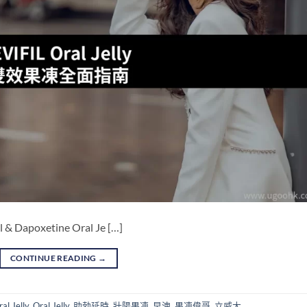
apoxetine Oral Je […]
CONTINUE READING
→
al Jelly
,
Oral Jelly
,
助勃延時
,
壯陽果凍
,
早洩
,
果凍偉哥
,
立威大