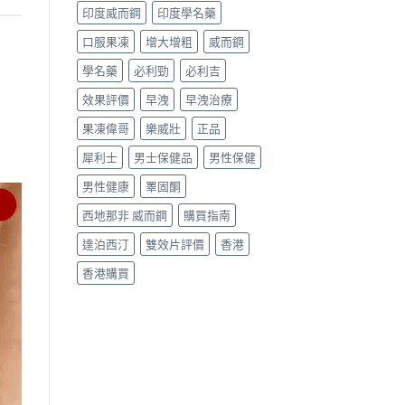
印度威而鋼
印度學名藥
口服果凍
增大增粗
威而鋼
學名藥
必利勁
必利吉
效果評價
早洩
早洩治療
果凍偉哥
樂威壯
正品
犀利士
男士保健品
男性保健
男性健康
睪固酮
西地那非 威而鋼
購買指南
達泊西汀
雙效片評價
香港
香港購買