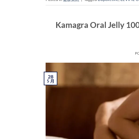
Kamagra Oral Je
P
28
5 月