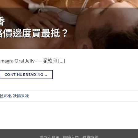
magra Oral Jelly——呢款印 […]
CONTINUE READING
→
服果凍
,
壯陽果凍
條款和政策
聯絡我們
退貨換貨