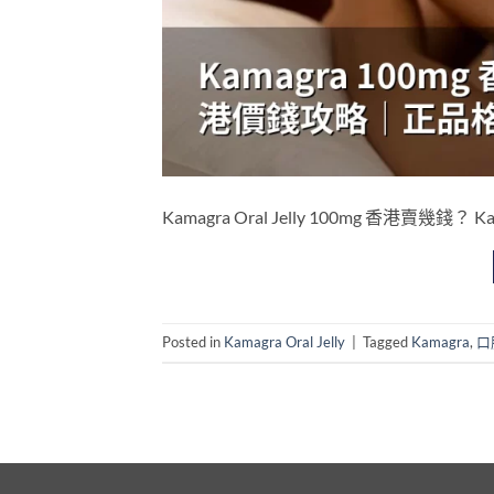
Kamagra Oral Jelly 100mg 香港賣幾錢？ Ka
Posted in
Kamagra Oral Jelly
|
Tagged
Kamagra
,
口