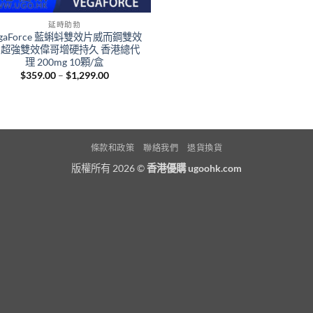
延時助勃
egaForce 藍蝌蚪雙效片威而鋼雙效
 超強雙效偉哥增硬持久 香港總代
理 200mg 10顆/盒
Price
$
359.00
–
$
1,299.00
range:
$359.00
through
$1,299.00
條款和政策
聯絡我們
退貨換貨
版權所有 2026 ©
香港優購 ugoohk.com