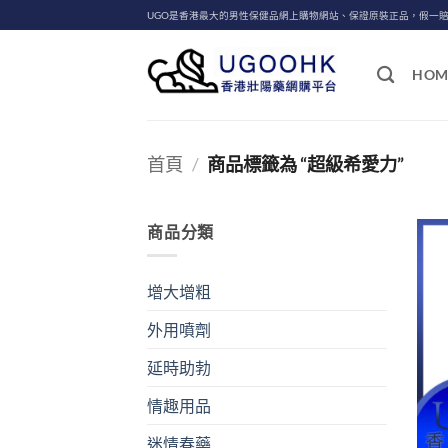
Skip
UGO是香港最大的男性保健品網上購物網站、保證原裝正品，假一
to
content
HOM
首頁
/
商品標籤為 “超級希愛力”
商品分類
增大增粗
外用噴劑
延時助勃
情趣用品
迷情春藥
+